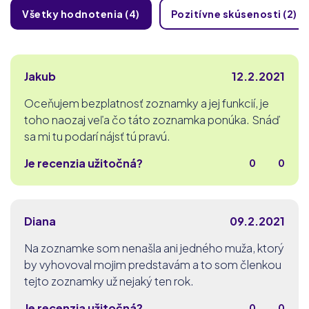
Všetky hodnotenia (4)
Pozitívne skúsenosti (2)
Jakub
12.2.2021
Oceňujem bezplatnosť zoznamky a jej funkcií, je
toho naozaj veľa čo táto zoznamka ponúka. Snáď
sa mi tu podarí nájsť tú pravú.
Je recenzia užitočná?
0
0
Diana
09.2.2021
Na zoznamke som nenašla ani jedného muža, ktorý
by vyhovoval mojim predstavám a to som členkou
tejto zoznamky už nejaký ten rok.
Je recenzia užitočná?
0
0