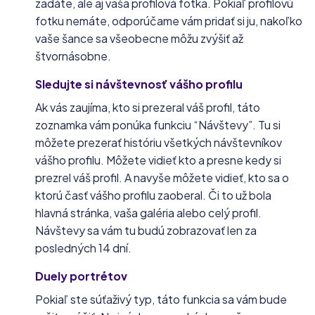
zadáte, ale aj vaša profilová fotka. Pokiaľ profilovú
fotku nemáte, odporúčame vám pridať si ju, nakoľko
vaše šance sa všeobecne môžu zvýšiť až
štvornásobne.
Sledujte si návštevnosť vášho profilu
Ak vás zaujíma, kto si prezeral váš profil, táto
zoznamka vám ponúka funkciu “Návštevy”. Tu si
môžete prezerať históriu všetkých návštevníkov
vášho profilu. Môžete vidieť kto a presne kedy si
prezrel váš profil. A navyše môžete vidieť, kto sa o
ktorú časť vášho profilu zaoberal. Či to už bola
hlavná stránka, vaša galéria alebo celý profil.
Návštevy sa vám tu budú zobrazovať len za
posledných 14 dní.
Duely portrétov
Pokiaľ ste súťaživý typ, táto funkcia sa vám bude