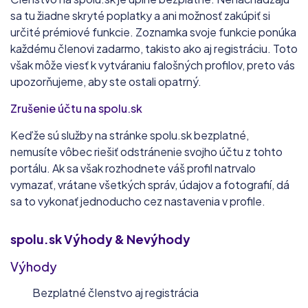
sa tu žiadne skryté poplatky a ani možnosť zakúpiť si
určité prémiové funkcie. Zoznamka svoje funkcie ponúka
každému členovi zadarmo, takisto ako aj registráciu. Toto
však môže viesť k vytváraniu falošných profilov, preto vás
upozorňujeme, aby ste ostali opatrný.
Zrušenie účtu na spolu.sk
Keďže sú služby na stránke spolu.sk bezplatné,
nemusíte vôbec riešiť odstránenie svojho účtu z tohto
portálu. Ak sa však rozhodnete váš profil natrvalo
vymazať, vrátane všetkých správ, údajov a fotografií, dá
sa to vykonať jednoducho cez nastavenia v profile.
spolu.sk
Výhody & Nevýhody
Výhody
Bezplatné členstvo aj registrácia