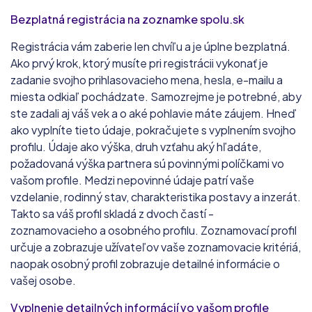
Bezplatná registrácia na zoznamke spolu.sk
Registrácia vám zaberie len chvíľu a je úplne bezplatná.
Ako prvý krok, ktorý musíte pri registrácii vykonať je
zadanie svojho prihlasovacieho mena, hesla, e-mailu a
miesta odkiaľ pochádzate. Samozrejme je potrebné, aby
ste zadali aj váš vek a o aké pohlavie máte záujem. Hneď
ako vyplníte tieto údaje, pokračujete s vyplnením svojho
profilu. Údaje ako výška, druh vzťahu aký hľadáte,
požadovaná výška partnera sú povinnými políčkami vo
vašom profile. Medzi nepovinné údaje patrí vaše
vzdelanie, rodinný stav, charakteristika postavy a inzerát.
Takto sa váš profil skladá z dvoch častí -
zoznamovacieho a osobného profilu. Zoznamovací profil
určuje a zobrazuje užívateľov vaše zoznamovacie kritériá,
naopak osobný profil zobrazuje detailné informácie o
vašej osobe.
Vyplnenie detailných informácií vo vašom profile