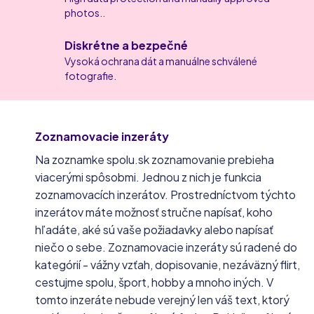
photos..
Diskrétne a bezpečné
Vysoká ochrana dát a manuálne schválené
fotografie.
Zoznamovacie inzeráty
Na zoznamke spolu.sk zoznamovanie prebieha
viacerými spôsobmi. Jednou z nich je funkcia
zoznamovacích inzerátov. Prostredníctvom týchto
inzerátov máte možnosť stručne napísať, koho
hľadáte, aké sú vaše požiadavky alebo napísať
niečo o sebe. Zoznamovacie inzeráty sú radené do
kategórií - vážny vzťah, dopisovanie, nezáväzný flirt,
cestujme spolu, šport, hobby a mnoho iných. V
tomto inzeráte nebude verejný len váš text, ktorý