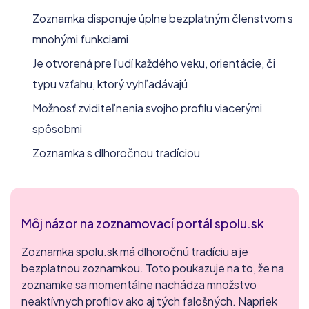
Zoznamka disponuje úplne bezplatným členstvom s
mnohými funkciami
Je otvorená pre ľudí každého veku, orientácie, či
typu vzťahu, ktorý vyhľadávajú
Možnosť zviditeľnenia svojho profilu viacerými
spôsobmi
Zoznamka s dlhoročnou tradíciou
Môj názor na zoznamovací portál spolu.sk
Zoznamka spolu.sk má dlhoročnú tradíciu a je
bezplatnou zoznamkou. Toto poukazuje na to, že na
zoznamke sa momentálne nachádza množstvo
neaktívnych profilov ako aj tých falošných. Napriek