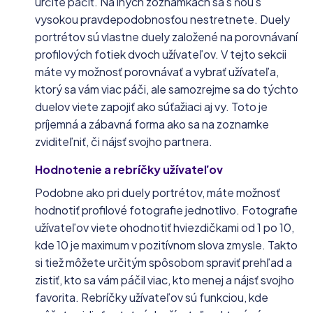
určite páčiť. Na iných zoznamkách sa s ňou s
vysokou pravdepodobnosťou nestretnete. Duely
portrétov sú vlastne duely založené na porovnávaní
profilových fotiek dvoch užívateľov. V tejto sekcii
máte vy možnosť porovnávať a vybrať užívateľa,
ktorý sa vám viac páči, ale samozrejme sa do týchto
duelov viete zapojiť ako súťažiaci aj vy. Toto je
príjemná a zábavná forma ako sa na zoznamke
zviditeľniť, či nájsť svojho partnera.
Hodnotenie a rebríčky užívateľov
Podobne ako pri duely portrétov, máte možnosť
hodnotiť profilové fotografie jednotlivo. Fotografie
užívateľov viete ohodnotiť hviezdičkami od 1 po 10,
kde 10 je maximum v pozitívnom slova zmysle. Takto
si tiež môžete určitým spôsobom spraviť prehľad a
zistiť, kto sa vám páčil viac, kto menej a nájsť svojho
favorita. Rebríčky užívateľov sú funkciou, kde