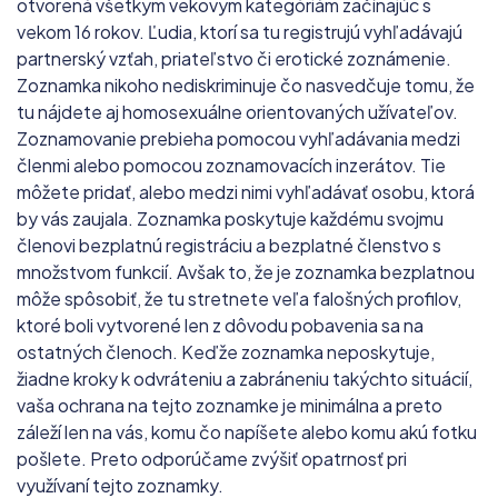
otvorená všetkým vekovým kategóriám začínajúc s
vekom 16 rokov. Ľudia, ktorí sa tu registrujú vyhľadávajú
partnerský vzťah, priateľstvo či erotické zoznámenie.
Zoznamka nikoho nediskriminuje čo nasvedčuje tomu, že
tu nájdete aj homosexuálne orientovaných užívateľov.
Zoznamovanie prebieha pomocou vyhľadávania medzi
členmi alebo pomocou zoznamovacích inzerátov. Tie
môžete pridať, alebo medzi nimi vyhľadávať osobu, ktorá
by vás zaujala. Zoznamka poskytuje každému svojmu
členovi bezplatnú registráciu a bezplatné členstvo s
množstvom funkcií. Avšak to, že je zoznamka bezplatnou
môže spôsobiť, že tu stretnete veľa falošných profilov,
ktoré boli vytvorené len z dôvodu pobavenia sa na
ostatných členoch. Keďže zoznamka neposkytuje,
žiadne kroky k odvráteniu a zabráneniu takýchto situácií,
vaša ochrana na tejto zoznamke je minimálna a preto
záleží len na vás, komu čo napíšete alebo komu akú fotku
pošlete. Preto odporúčame zvýšiť opatrnosť pri
využívaní tejto zoznamky.