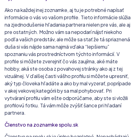
Ako na každej inej zoznamke, aj tu je potrebné napísať
informácie o vás vo vašom profile. Tieto informácie slúžia
na zjednodušenie hľadania partnera nielen pre vás, ale aj
pre ostatných. Možno vám sa nepodarí nájsť niekoho
podľa vašich predstáv, ale môže sa stať že tá spriaznená
duša si vás nájde sama najmä vďaka “lepšiemu”
spoznaniu vás prostredníctvom týchto informácií. V
profile si môžete zverejniť čo vás zaujíma, aké máte
hobby, aká ste osoba z povahovej stránky ako aj z tej
vizuálnej. V ďalšej časti vášho profilu si môžete upresniť,
aký typ človeka hľadáte a ako by mal vyzerať, poprípade
v akej vekovej kategórii by sa mal pohybovať. Pri
vytváraní profilu vám ešte odporúčame, aby ste si vložili
profilovú fotku. Tá vám môže zvýšiť šance pri hľadaní
partnera.
Členstvo na zoznamke spolu.sk
Členstvo na spolu.sk je úplne bezplatné. Nenachádzajú