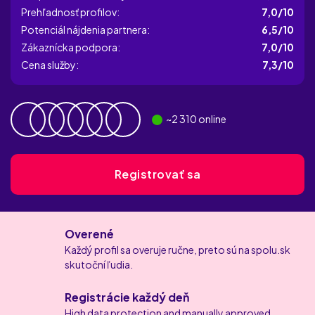
Prehľadnosť profilov:
7,0/10
Potenciál nájdenia partnera:
6,5/10
Zákaznícka podpora:
7,0/10
Cena služby:
7,3/10
~
2 310
online
Registrovať sa
Overené
Každý profil sa overuje ručne, preto sú na spolu.sk
skutoční ľudia.
Registrácie každý deň
High data protection and manually approved