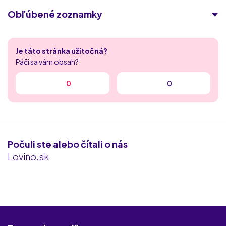
Obľúbené zoznamky
Singles 50
Je táto stránka užitočná?
Laskavokoli.com
Páči sa vám obsah?
spolu.sk
0
0
MyDates
RichMeetBeautiful
Počuli ste alebo čítali o nás
Fuckbook
Lovino.sk
Milfvyhladavac
iDates.sk
Rychle-kontakty.sk