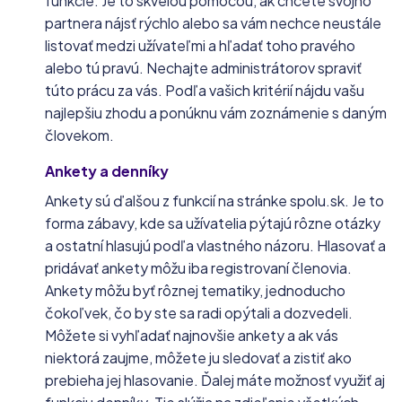
funkcie. Je to skvelou pomocou, ak chcete svojho
partnera nájsť rýchlo alebo sa vám nechce neustále
listovať medzi užívateľmi a hľadať toho pravého
alebo tú pravú. Nechajte administrátorov spraviť
túto prácu za vás. Podľa vašich kritérií nájdu vašu
najlepšiu zhodu a ponúknu vám zoznámenie s daným
človekom.
Ankety a denníky
Ankety sú ďalšou z funkcií na stránke spolu.sk. Je to
forma zábavy, kde sa užívatelia pýtajú rôzne otázky
a ostatní hlasujú podľa vlastného názoru. Hlasovať a
pridávať ankety môžu iba registrovaní členovia.
Ankety môžu byť rôznej tematiky, jednoducho
čokoľvek, čo by ste sa radi opýtali a dozvedeli.
Môžete si vyhľadať najnovšie ankety a ak vás
niektorá zaujme, môžete ju sledovať a zistiť ako
prebieha jej hlasovanie. Ďalej máte možnosť využiť aj