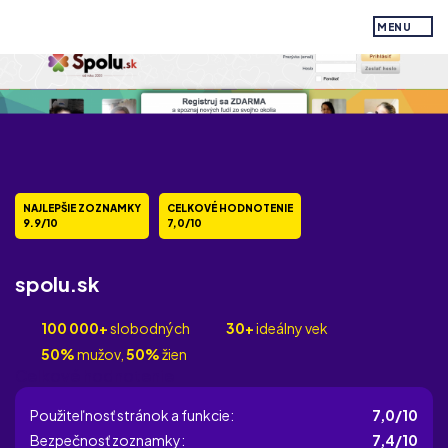
MENU
NAJLEPŠIE ZOZNAMKY
CELKOVÉ HODNOTENIE
9.9/10
7,0/10
spolu.sk
100 000+
slobodných
30+
ideálny vek
50%
mužov,
50%
žien
Celkové hodnotenie
Použiteľnosť stránok a funkcie:
7,0/10
Bezpečnosť zoznamky:
7,4/10