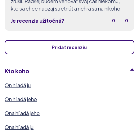
zrušil. Radšej budem venovať svoj čas niekomu,
kto sa chce naozaj stretnúť a nehrá sa na nikoho.
Je recenzia užitočná?
0
0
Pridať recenziu
Kto koho
On hľadá ju
On hľadá jeho
Ona hľadá jeho
Ona hľadá ju