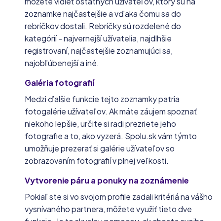
môžete vidieť ostatných užívateľov, ktorý sú na
zoznamke najčastejšie a vďaka čomu sa do
rebríčkov dostali. Rebríčky sú rozdelené do
kategórií - najvernejší užívatelia, najdlhšie
registrovaní, najčastejšie zoznamujúci sa,
najobľúbenejší a iné.
Galéria fotografií
Medzi ďalšie funkcie tejto zoznamky patria
fotogalérie užívateľov. Ak máte záujem spoznať
niekoho lepšie, určite si radi prezriete jeho
fotografie a to, ako vyzerá. Spolu.sk vám týmto
umožňuje prezerať si galérie užívateľov so
zobrazovaním fotografií v plnej veľkosti.
Vytvorenie páru a ponuky na zoznámenie
Pokiaľ ste si vo svojom profile zadali kritériá na vášho
vysnívaného partnera, môžete využiť tieto dve