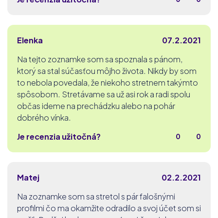
Elenka
07.2.2021
Na tejto zoznamke som sa spoznala s pánom,
ktorý sa stal súčasťou môjho života. Nikdy by som
to nebola povedala, že niekoho stretnem takýmto
spôsobom. Stretávame sa už asi rok a radi spolu
občas ideme na prechádzku alebo na pohár
dobrého vínka.
Je recenzia užitočná?
0
0
Matej
02.2.2021
Na zoznamke som sa stretol s pár falošnými
profilmi čo ma okamžite odradilo a svoj účet som si