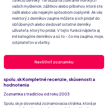
funkciu denníky. Tie slúžia na zdieľanie všetkých
vašich myšlienok, zážitkov alebo príbehov, ktoré ste
zažili alebo vás nejakým spôsobom ovplyvnili. Ak vás
niektorý z denníkov zaujme môžete si ich pridať do
obľúbených alebo sledovať ostatné denníky
užívateľa, ktorý ho pridal. V tejto funkcii nájdete aj
iné kategórie denníkov a sú to - čo ma zaujíma, moje,
od priateľov a všetky.
Navštíviť zoznamku
spolu.sk
Kompletné recenzie, skúsenosti a
hodnotenia
Zoznamka s tradíciou od roku 2003
Spolu.sk je slovenská zoznamovacia stránka, ktorá je