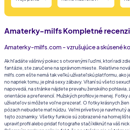
Amaterky-milfs
Kompletné recenzi
Amaterky-milfs.com - vzrušujúce a skúsené k
Ak hľadáte vášnivý pokec s otvorenými ľuďmi, ktorí radi zdie
fantázie, ste zaručene na správnom mieste. Relatívne no
milfs.com ešte nemá tak veľkú užívateľskú platformu, ako j
no napriek tomu, je plná sexy zábavy. Vítaní sú všetci sexucht
napovedá, na stránke nájdete prevahu ženského pohlavia, z
orientácie a preferencií. Mužských profilov je menej. Fotky 
užívateľov si môžete voľne prezerať. O fotky krásnych žien
pózach nebudete mať núdzu. Veľmi prívetivo je navrhnutý a
tejto zoznamky. Všetky funkcie sú zobrazené na hornej lište
upraviť profil alebo pridať fotografie stačí kliknúť na váš ni