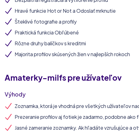
Hravé funkcie Hot or Not a Odoslať mrknutie
Šteklivé fotografie a profily
Praktická funkcia Obľúbené
Rôzne druhy balíčkov s kreditmi
Majorita profilov skúsených žien v najlepších rokoch
Amaterky-milfs
pre užívateľov
Výhody
Zoznamka, ktorá je vhodná pre všetkých užívateľov nad 
Prezeranie profilov aj fotiek je zadarmo, podobne ako 
Jasné zameranie zoznamky. Ak hľadáte vzrušujúce a otv