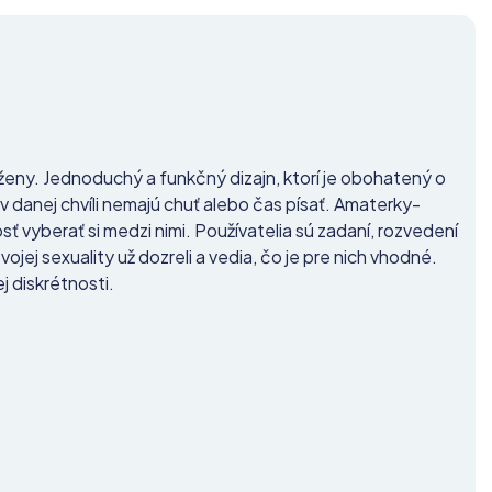
j ženy. Jednoduchý a funkčný dizajn, ktorí je obohatený o
 v danej chvíli nemajú chuť alebo čas písať. Amaterky-
osť vyberať si medzi nimi. Používatelia sú zadaní, rozvedení
vojej sexuality už dozreli a vedia, čo je pre nich vhodné.
j diskrétnosti.