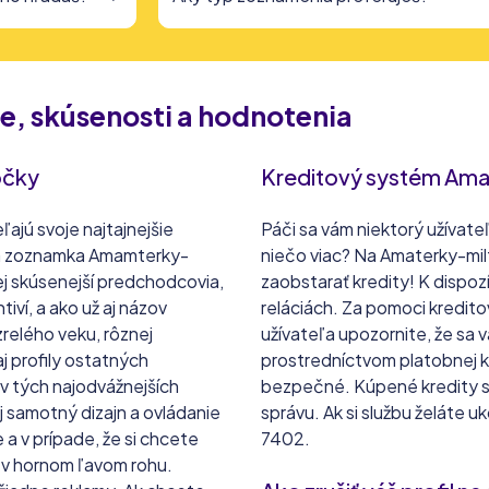
e, skúsenosti a hodnotenia
očky
Kreditový systém Ama
ľajú svoje najtajnejšie
Páči sa vám niektorý užívateľ
vá zoznamka Amamterky-
niečo viac? Na Amaterky-mil
ej skúsenejší predchodcovia,
zaobstarať kredity! K dispoz
iví, a ako už aj názov
reláciách. Za pomoci kredito
relého veku, rôznej
užívateľa upozornite, že sa v
aj profily ostatných
prostredníctvom platobnej k
 v tých najodvážnejších
bezpečné. Kúpené kredity sú
j samotný dizajn a ovládanie
správu. Ak si službu želáte u
 a v prípade, že si chcete
7402.
ck v hornom ľavom rohu.