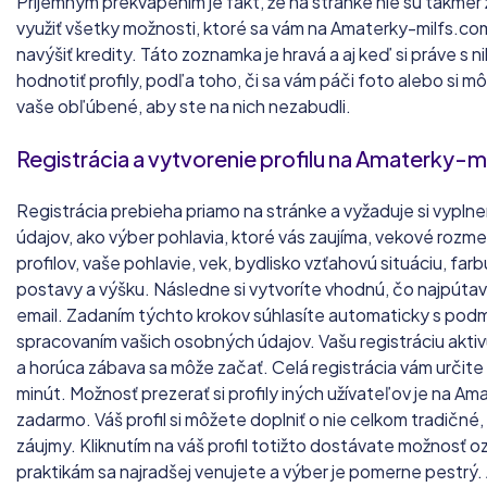
Príjemným prekvapením je fakt, že na stránke nie sú takmer
využiť všetky možnosti, ktoré sa vám na Amaterky-milfs.co
navýšiť kredity. Táto zoznamka je hravá a aj keď si práve s
hodnotiť profily, podľa toho, či sa vám páči foto alebo si m
vaše obľúbené, aby ste na nich nezabudli.
Registrácia a vytvorenie profilu na Amaterky-
Registrácia prebieha priamo na stránke a vyžaduje si vypln
údajov, ako výber pohlavia, ktoré vás zaujíma, vekové rozm
profilov, vaše pohlavie, vek, bydlisko vzťahovú situáciu, farbu 
postavy a výšku. Následne si vytvoríte vhodnú, čo najpútave
email. Zadaním týchto krokov súhlasíte automaticky s podm
spracovaním vašich osobných údajov. Vašu registráciu aktivu
a horúca zábava sa môže začať. Celá registrácia vám určite 
minút. Možnosť prezerať si profily iných užívateľov je na 
zadarmo. Váš profil si môžete doplniť o nie celkom tradičné, 
záujmy. Kliknutím na váš profil totižto dostávate možnosť o
praktikám sa najradšej venujete a výber je pomerne pestrý. 