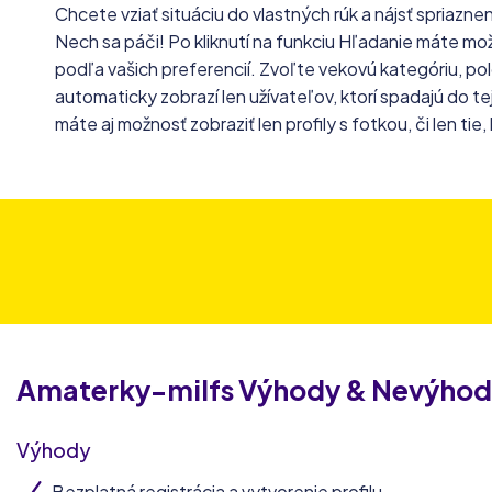
Chcete vziať situáciu do vlastných rúk a nájsť spriaznen
Nech sa páči! Po kliknutí na funkciu Hľadanie máte možn
podľa vašich preferencií. Zvoľte vekovú kategóriu, po
automaticky zobrazí len užívateľov, ktorí spadajú do t
máte aj možnosť zobraziť len profily s fotkou, či len ti
Amaterky-milfs
Výhody & Nevýhod
Výhody
Bezplatná registrácia a vytvorenie profilu