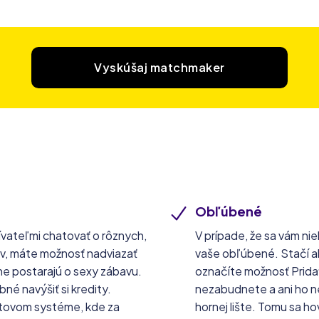
Vyskúšaj matchmaker
Obľúbené
ívateľmi chatovať o rôznych,
V prípade, že sa vám nie
lov, máte možnosť nadviazať
vaše obľúbené. Stačí ak 
ívne postarajú o sexy zábavu.
označíte možnosť Pridať
né navýšiť si kredity.
nezabudnete a ani ho n
itovom systéme, kde za
hornej lište. Tomu sa ho