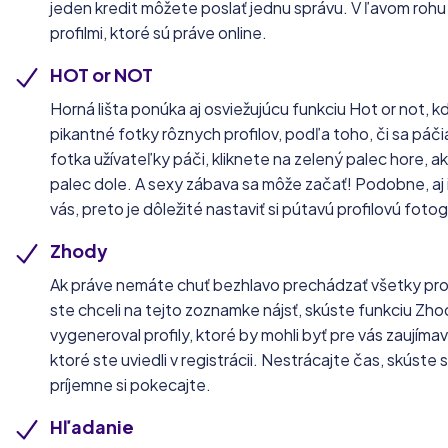
jeden kredit môžete poslať jednu správu. V ľavom rohu
profilmi, ktoré sú práve online.
HOT or NOT
Horná lišta ponúka aj osviežujúcu funkciu Hot or not,
pikantné fotky rôznych profilov, podľa toho, či sa páči
fotka užívateľky páči, kliknete na zelený palec hore, ak
palec dole. A sexy zábava sa môže začať! Podobne, aj 
vás, preto je dôležité nastaviť si pútavú profilovú fotog
Zhody
Ak práve nemáte chuť bezhlavo prechádzať všetky profil
ste chceli na tejto zoznamke nájsť, skúste funkciu Z
vygeneroval profily, ktoré by mohli byť pre vás zaujímav
ktoré ste uviedli v registrácii. Nestrácajte čas, skúst
príjemne si pokecajte.
Hľadanie