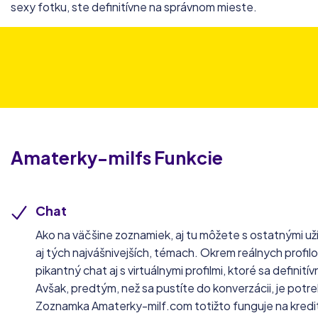
sexy fotku, ste definitívne na správnom mieste.
Amaterky-milfs
Funkcie
Chat
Ako na väčšine zoznamiek, aj tu môžete s ostatnými už
aj tých najvášnivejších, témach. Okrem reálnych profi
pikantný chat aj s virtuálnymi profilmi, ktoré sa definit
Avšak, predtým, než sa pustíte do konverzácii, je potreb
Zoznamka Amaterky-milf.com totižto funguje na kred