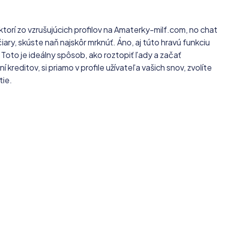
ktorí zo vzrušujúcich profilov na Amaterky-milf.com, no chat
čiary, skúste naň najskôr mrknúť. Áno, aj túto hravú funkciu
oto je ideálny spôsob, ako roztopiť ľady a začať
 kreditov, si priamo v profile užívateľa vašich snov, zvolíte
tie.