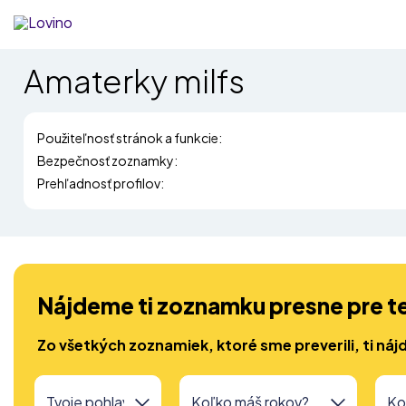
Amaterky milfs
Použiteľnosť stránok a funkcie:
Bezpečnosť zoznamky:
Prehľadnosť profilov:
Nájdeme ti zoznamku presne pre t
Zo všetkých zoznamiek, ktoré sme preverili, ti náj