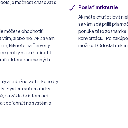
 dole je možnosť chatovať s
Poslať mrknutie
Ak máte chuť osloviť nie
sa vám zdá príliš priamo
 kde môžete ohodnotiť
ponúka táto zoznamka. T
a vám, alebo nie. Ak sa vám
konverzáciu. Po zakúpení
 nie, kliknete na červený
možnosť Odoslať mrknu
iné profily môžu hodnotiť
rafiu, ktorá zaujme iných.
y a približne viete, koho by
hody. Systém automaticky
é, na základe informácii,
e sa spoľahnúť na systém a