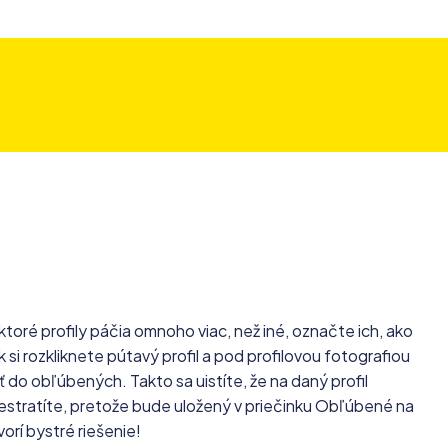
ktoré profily páčia omnoho viac, než iné, označte ich, ako
si rozkliknete pútavý profil a pod profilovou fotografiou
 do obľúbených. Takto sa uistíte, že na daný profil
estratíte, pretože bude uložený v priečinku Obľúbené na
vorí bystré riešenie!