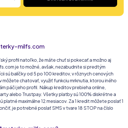
terky-milfs.com
ský profil natoľko, že máte chuť si pokecať a možno aj
fs.com je to možné, avšak, nezabudnite si predtým
ícii sú balíčky od 5 po 100 kreditov, v rôznych cenových
v môžete chatovať, využiť funkciu mrknutia, ktorou iného
ám páči jeho profil. Nákup kreditov prebieha online,
arty alebo Trustpay. Všetky platby sú 100% diskrétne a
 platné maximálne 12 mesiacov. Za 1 kredit môžete poslať 1
končiť, je potrebné poslať SMS v tvare 18 STOP na číslo