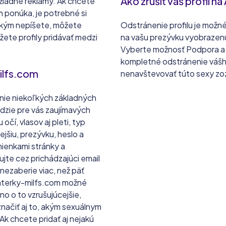
Ako zrušiť váš profil 
 žiadne reklamy. Ak chcete
m ponúka, je potrebné si
 nikým nepíšete, môžete
Odstránenie profilu je možn
ôžete profily pridávať medzi
na vašu prezývku vyobrazenú
Vyberte možnosť Podpora a n
kompletné odstránenie vášho 
milfs.com
nenavštevovať túto sexy z
enie niekoľkých základných
edzie pre vás zaujímavých
očí, vlasov aj pleti, typ
jšiu, prezývku, heslo a
ienkami stránky a
jte cez prichádzajúci email
nezaberie viac, než päť
Amaterky-milfs.com možné
no o to vzrušujúcejšie,
značiť aj to, akým sexuálnym
Ak chcete pridať aj nejakú