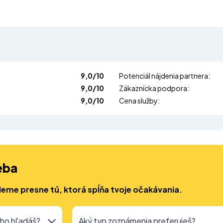
9,0/10
Potenciál nájdenia partnera:
9,0/10
Zákaznícka podpora:
9,0/10
Cena služby:
eba
deme presne tú, ktorá spĺňa tvoje očakávania.