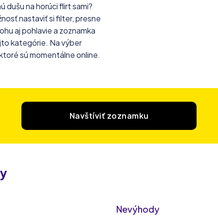
ú dušu na horúci flirt sami?
osť nastaviť si filter, presne
lohu aj pohlavie a zoznamka
ejto kategórie. Na výber
e, ktoré sú momentálne online.
Navštíviť zoznamku
y
Nevýhody