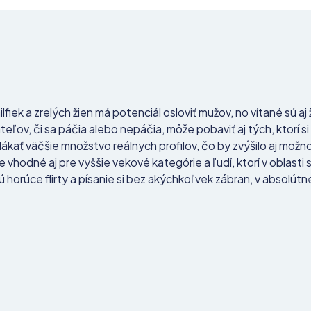
lfiek a zrelých žien má potenciál osloviť mužov, no vítané sú a
ľov, či sa páčia alebo nepáčia, môže pobaviť aj tých, ktorí si
ilákať väčšie množstvo reálnych profilov, čo by zvýšilo aj možn
 vhodné aj pre vyššie vekové kategórie a ľudí, ktorí v oblasti s
ú horúce flirty a písanie si bez akýchkoľvek zábran, v absolútne