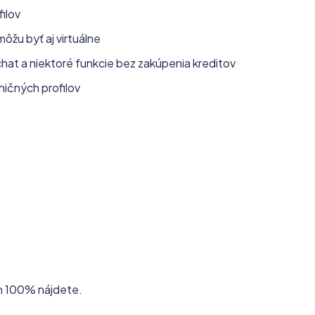
ilov
môžu byť aj virtuálne
hat a niektoré funkcie bez zakúpenia kreditov
ičných profilov
ch 100% nájdete.