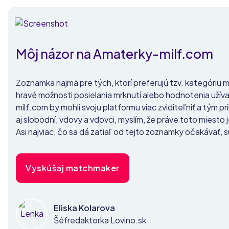
Môj názor na Amaterky-milf.com
Zoznamka najmä pre tých, ktorí preferujú tzv. kategóriu mi
hravé možnosti posielania mrknutí alebo hodnotenia užívate
milf.com by mohli svoju platformu viac zviditeľniť a tým pr
aj slobodní, vdovy a vdovci, myslím, že práve toto miesto je
Asi najviac, čo sa dá zatiaľ od tejto zoznamky očakávať, s
Vyskúšaj matchmaker
Eliska Kolarova
Šéfredaktorka Lovino.sk