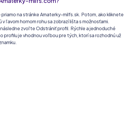
na Amaterky-milfs.com?
é priamo na stránke Amaterky-milfs.sk. Potom, ako kliknete
 v ľavom hornom rohu sa zobrazí lišta s možnosťami.
ásledne zvoľte Odstrániť profil. Rýchle a jednoduché
profilu je vhodnou voľbou pre tých, ktorí sa rozhodnú už
oznamku.