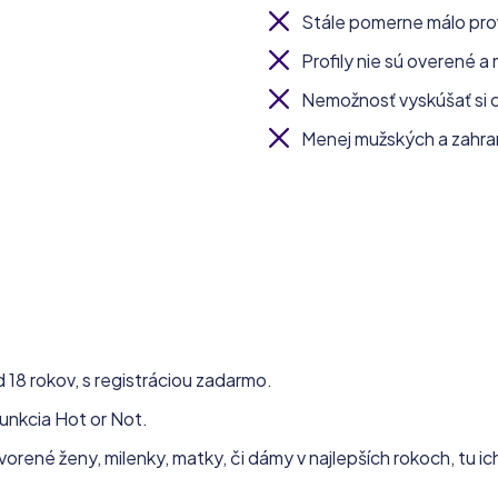
Stále pomerne málo prof
Profily nie sú overené a 
Nemožnosť vyskúšať si c
Menej mužských a zahran
18 rokov, s registráciou zadarmo.
funkcia Hot or Not.
orené ženy, milenky, matky, či dámy v najlepších rokoch, tu i