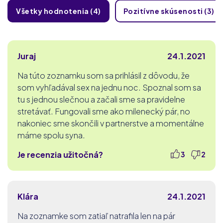
Všetky hodnotenia (4)
Pozitívne skúsenosti (3)
Juraj
24.1.2021
Na túto zoznamku som sa prihlásil z dôvodu, že
som vyhľadával sex na jednu noc. Spoznal som sa
tu s jednou slečnou a začali sme sa pravidelne
stretávať. Fungovali sme ako milenecký pár, no
nakoniec sme skončili v partnerstve a momentálne
máme spolu syna.
Je recenzia užitočná?
3
2
Klára
24.1.2021
Na zoznamke som zatiaľ natrafila len na pár