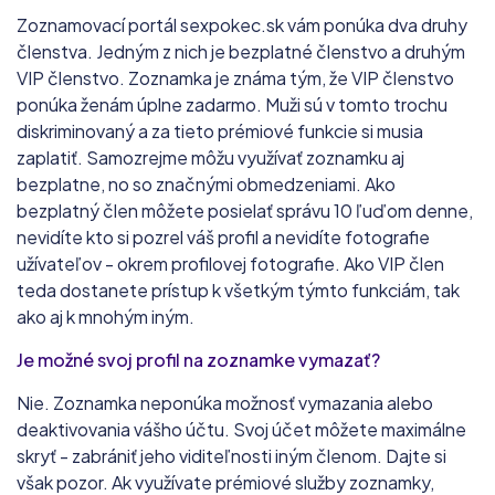
Zoznamovací portál sexpokec.sk vám ponúka dva druhy
členstva. Jedným z nich je bezplatné členstvo a druhým
VIP členstvo. Zoznamka je známa tým, že VIP členstvo
ponúka ženám úplne zadarmo. Muži sú v tomto trochu
diskriminovaný a za tieto prémiové funkcie si musia
zaplatiť. Samozrejme môžu využívať zoznamku aj
bezplatne, no so značnými obmedzeniami. Ako
bezplatný člen môžete posielať správu 10 ľuďom denne,
nevidíte kto si pozrel váš profil a nevidíte fotografie
užívateľov - okrem profilovej fotografie. Ako VIP člen
teda dostanete prístup k všetkým týmto funkciám, tak
ako aj k mnohým iným.
Je možné svoj profil na zoznamke vymazať?
Nie. Zoznamka neponúka možnosť vymazania alebo
deaktivovania vášho účtu. Svoj účet môžete maximálne
skryť - zabrániť jeho viditeľnosti iným členom. Dajte si
však pozor. Ak využívate prémiové služby zoznamky,