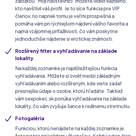
záložkou “Moji návštevníci” môžete vidieť každého,
kto navštívil váš profil. Je to síce funkcia pre VIP
členov, no napriek tomu je veľmi prospešná a
pomáha vám pri rýchlejšom nájdení vášho favorita a
najmä vzájomnej príťažlivosti, čo vám poskytne
jednoduchšie nájdenie si erotickej známosti.
Rozšírený filter a vyhľadávanie na základe
lokality
Na každej zoznamke je najdôležitejšou funkcia
vyhľadávania. Môžete si zvoliť medzi základným
vyhľadávaním alebo rozšíreným, kde viete zadať
presnejšie údaje o osobe, ktorú hľadáte. Taktiež
vám sexpokec.sk ponúka vyhľadávanie na základe
lokality, čo vám zvyšuje šance k reálnemu stretnutiu.
Fotogaléria
Funkciou, ktorú nenájdete na každej zoznamke je
fotogaléria pri každom užívateľovi. Každý jeden člen