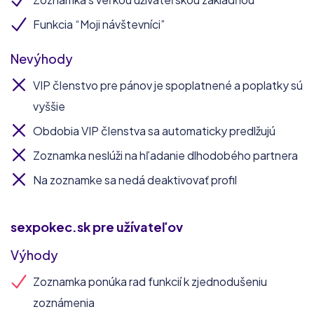
Funkcia “Moji návštevníci”
Nevýhody
VIP členstvo pre pánov je spoplatnené a poplatky sú
vyššie
Obdobia VIP členstva sa automaticky predlžujú
Zoznamka neslúži na hľadanie dlhodobého partnera
Na zoznamke sa nedá deaktivovať profil
sexpokec.sk
pre užívateľov
Výhody
Zoznamka ponúka rad funkcií k zjednodušeniu
zoznámenia