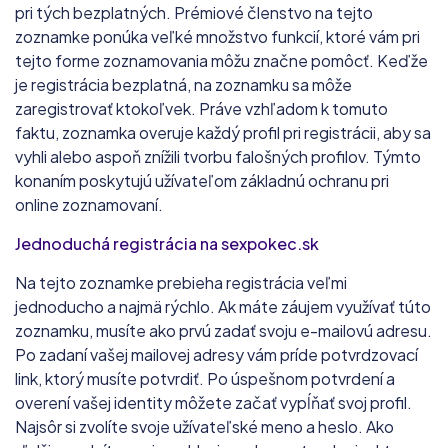
pri tých bezplatných. Prémiové členstvo na tejto
zoznamke ponúka veľké množstvo funkcií, ktoré vám pri
tejto forme zoznamovania môžu značne pomôcť. Keďže
je registrácia bezplatná, na zoznamku sa môže
zaregistrovať ktokoľvek. Práve vzhľadom k tomuto
faktu, zoznamka overuje každý profil pri registrácii, aby sa
vyhli alebo aspoň znížili tvorbu falošných profilov. Týmto
konaním poskytujú užívateľom základnú ochranu pri
online zoznamovaní.
Jednoduchá registrácia na sexpokec.sk
Na tejto zoznamke prebieha registrácia veľmi
jednoducho a najmä rýchlo. Ak máte záujem využívať túto
zoznamku, musíte ako prvú zadať svoju e-mailovú adresu.
Po zadaní vašej mailovej adresy vám príde potvrdzovací
link, ktorý musíte potvrdiť. Po úspešnom potvrdení a
overení vašej identity môžete začať vypĺňať svoj profil.
Najsôr si zvolíte svoje užívateľské meno a heslo. Ako