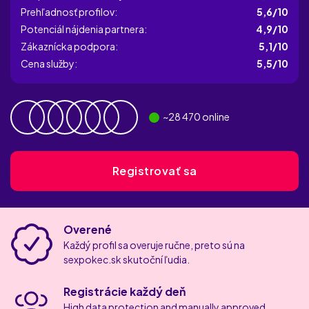
Prehľadnosť profilov:
5,6/10
Potenciál nájdenia partnera:
4,9/10
Zákaznícka podpora:
5,1/10
Cena služby:
5,5/10
~
28 470
online
Registrovať sa
Overené
Každý profil sa overuje ručne, preto sú na
sexpokec.sk skutoční ľudia.
Registrácie každý deň
High data protection and manually approved