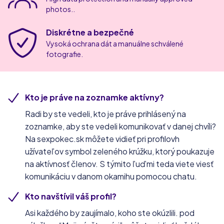
photos..
Diskrétne a bezpečné
Vysoká ochrana dát a manuálne schválené
fotografie.
Kto je práve na zoznamke aktívny?
Radi by ste vedeli, kto je práve prihlásený na
zoznamke, aby ste vedeli komunikovať v danej chvíli?
Na sexpokec.sk môžete vidieť pri profilovh
užívateľov symbol zeleného krúžku, ktorý poukazuje
na aktívnosť členov. S týmito ľuďmi teda viete viesť
komunikáciu v danom okamihu pomocou chatu.
Kto navštívil váš profil?
Asi každého by zaujímalo, koho ste okúzlili. pod