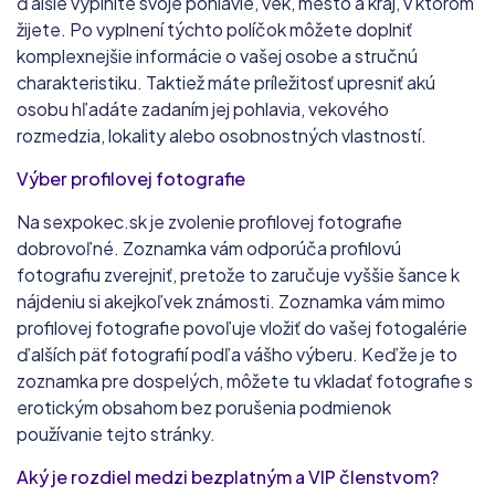
ďalšie vyplníte svoje pohlavie, vek, mesto a kraj, v ktorom
žijete. Po vyplnení týchto políčok môžete doplniť
komplexnejšie informácie o vašej osobe a stručnú
charakteristiku. Taktiež máte príležitosť upresniť akú
osobu hľadáte zadaním jej pohlavia, vekového
rozmedzia, lokality alebo osobnostných vlastností.
Výber profilovej fotografie
Na sexpokec.sk je zvolenie profilovej fotografie
dobrovoľné. Zoznamka vám odporúča profilovú
fotografiu zverejniť, pretože to zaručuje vyššie šance k
nájdeniu si akejkoľvek známosti. Zoznamka vám mimo
profilovej fotografie povoľuje vložiť do vašej fotogalérie
ďalších päť fotografií podľa vášho výberu. Keďže je to
zoznamka pre dospelých, môžete tu vkladať fotografie s
erotickým obsahom bez porušenia podmienok
používanie tejto stránky.
Aký je rozdiel medzi bezplatným a VIP členstvom?