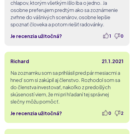
chlapov, ktorým všetkým išlo iba o jedno. Ja
osobne preferujem predtým ako sa zoznámenie
zvrhne do vášnivých scenárov, osobne lepšie
spoznať človeka a potom riešiť radovánky.
Je recenzia užitočná?
1
0
Richard
21.1.2021
Na zoznamku som sa prihlásil pred pár mesiacmi a
hneď som si zakúpil aj členstvo. Rozhodol som sa
do členstva investovať, nakoľko z predošlých
skúseností viem, že mi pri hľadaní tej správnej
slečny môžu pomôcť.
Je recenzia užitočná?
0
2