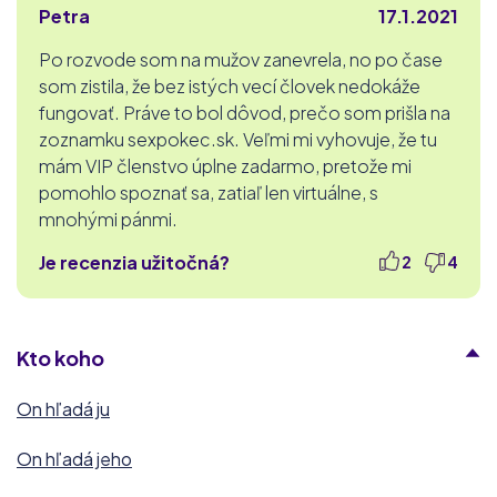
Petra
17.1.2021
Po rozvode som na mužov zanevrela, no po čase
som zistila, že bez istých vecí človek nedokáže
fungovať. Práve to bol dôvod, prečo som prišla na
zoznamku sexpokec.sk. Veľmi mi vyhovuje, že tu
mám VIP členstvo úplne zadarmo, pretože mi
pomohlo spoznať sa, zatiaľ len virtuálne, s
mnohými pánmi.
Je recenzia užitočná?
2
4
Kto koho
On hľadá ju
On hľadá jeho