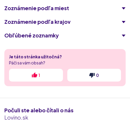
Zoznámenie podľa miest
Zoznámenie podľa krajov
Obľúbené zoznamky
Singles 50
Je táto stránka užitočná?
Laskavokoli.com
Páči sa vám obsah?
spolu.sk
1
0
MyDates
RichMeetBeautiful
Počuli ste alebo čítali o nás
Fuckbook
Lovino.sk
Milfvyhladavac