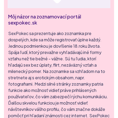
Môj názor na zoznamovací portál
sexpokec.sk
SexPokec sa prezentuje ako zoznamka pre
dospelých, kde sa môže registrovať úplne každý.
Jedinou podmienkou je dovŕšenie 18.roku života.
Spája ľudí, ktorý prevažne vyhľadávajú iné formy
vzťahu než tie bežné - vážne. Sú tu ľudia, ktorí
hľadajú sex bez úplaty, flirt, nezáväzný vzťah a
milenecký pomer. Na zoznamke sa vzhľadom na to
stretnete aj s erotickým obsahom, napr.
fotografiami. Medzi silné stránky zoznamky patria
funkcie ako možnosť vidieť práve prihlásených
používateľov, čo vám zabezpečí rýchu komunikáciu.
Ďalšou skvelou funkciou je možnosť vidieť
návštevníkov vášho profilu, čo vám značne dokáže
pomôcť pri hľadaní známosti cez internet. SexPokec