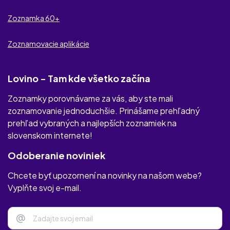
Zoznamka 60+
Partner Na Úrovni
Zoznamovacie aplikácie
ErotickeKontakty.com
Lovino - Tam kde všetko začína
Zoznamky porovnávame za vás, aby ste mali
zoznamovanie jednoduchšie. Prinášame prehľadný
prehľad vybraných a najlepších zoznamiek na
slovenskom internete!
Odoberanie noviniek
Chcete byť upozornení na novinky na našom webe?
Vyplňte svoj e-mail.
@