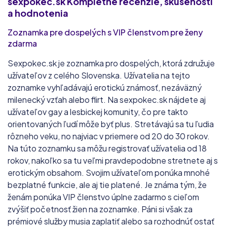
sexpokec.sk
Kompletné recenzie, skúsenosti
a hodnotenia
Zoznamka pre dospelých s VIP členstvom pre ženy
zdarma
Sexpokec.sk je zoznamka pro dospelých, ktorá združuje
užívateľov z celého Slovenska. Užívatelia na tejto
zoznamke vyhľadávajú erotickú známosť, nezáväzný
milenecký vzťah alebo flirt. Na sexpokec.sk nájdete aj
užívateľov gay a lesbickej komunity, čo pre takto
orientovaných ľudí môže byť plus. Stretávajú sa tu ľudia
rôzneho veku, no najviac v priemere od 20 do 30 rokov.
Na túto zoznamku sa môžu registrovať užívatelia od 18
rokov, nakoľko sa tu veľmi pravdepodobne stretnete aj s
erotickým obsahom. Svojim užívateľom ponúka mnohé
bezplatné funkcie, ale aj tie platené. Je známa tým, že
ženám ponúka VIP členstvo úplne zadarmo s cieľom
zvýšiť početnosť žien na zoznamke. Páni si však za
prémiové služby musia zaplatiť alebo sa rozhodnúť ostať