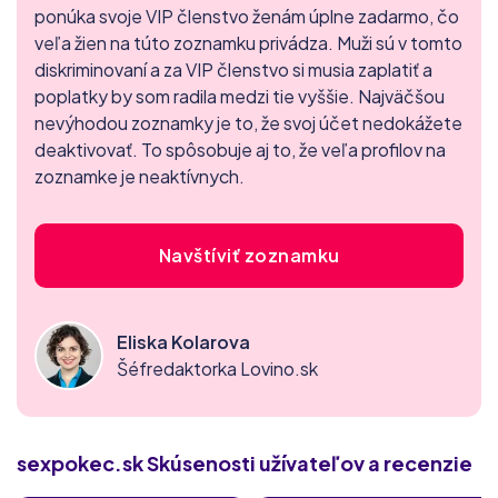
ponúka svoje VIP členstvo ženám úplne zadarmo, čo
veľa žien na túto zoznamku privádza. Muži sú v tomto
diskriminovaní a za VIP členstvo si musia zaplatiť a
poplatky by som radila medzi tie vyššie. Najväčšou
nevýhodou zoznamky je to, že svoj účet nedokážete
deaktivovať. To spôsobuje aj to, že veľa profilov na
zoznamke je neaktívnych.
Navštíviť zoznamku
Eliska Kolarova
Šéfredaktorka Lovino.sk
sexpokec.sk
Skúsenosti užívateľov a recenzie