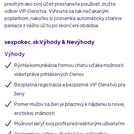
predtým ako svoj účet prestanete používať, zrušte
odber VIP členstva. Vyhnete sa tak nečakaným
poplatkom, nakoľko si zoznamka automaticky stiahne
peniaze z vášho účtu po skončení obdobia.
sexpokec.sk
Výhody & Nevýhody
Výhody
Rýchla komunikácia formou chatu vďaka možnosti
vidieť práve prihlásených členov
Bezplatná registrácia a bezplatné VIP členstvo pre
ženy
Pomer mužov sa žien je priaznivý k nájdeniu si novej
erotickej známosti
Možnosť skryť svoj profil pred niektorými užívateľmi
Zoznamka s veľkou užívateľskou základňou