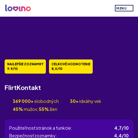
MENU
NAJLEPŠIE ZOZNAMKY
CELKOVÉ HODNOTENIE
9.9/10
8,0/10
FlirtKontakt
369 000+
slobodných
30+
ideálny vek
45%
mužov,
55%
žien
Celkové hodnotenie
Použiteľnosť stránok a funkcie:
4,7/10
Bezpečnosť zoznamky:
4,4/10