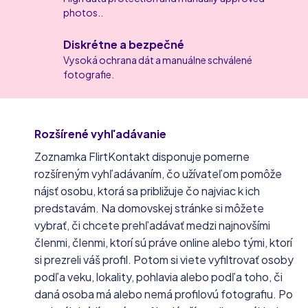
photos..
Diskrétne a bezpečné
Vysoká ochrana dát a manuálne schválené
fotografie.
Rozšírené vyhľadávanie
Zoznamka FlirtKontakt disponuje pomerne
rozšíreným vyhľadávaním, čo užívateľom pomôže
nájsť osobu, ktorá sa približuje čo najviac k ich
predstavám. Na domovskej stránke si môžete
vybrať, či chcete prehľadávať medzi najnovšími
členmi, členmi, ktorí sú práve online alebo tými, ktorí
si prezreli váš profil. Potom si viete vyfiltrovať osoby
podľa veku, lokality, pohlavia alebo podľa toho, či
daná osoba má alebo nemá profilovú fotografiu. Po