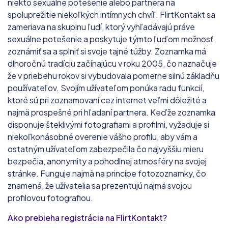
niekto sexuálne potešenie alebo partnera na
spoluprežitie niekoľkých intímnych chvíľ. FlirtKontakt sa
zameriava na skupinu ľudí, ktorý vyhľadávajú práve
sexuálne potešenie a poskytuje týmto ľuďom možnosť
zoznámiť sa a splniť si svoje tajné túžby. Zoznamka má
dlhoročnú tradíciu začínajúcu v roku 2005, čo naznačuje
že v priebehu rokov si vybudovala pomerne silnú základňu
používateľov. Svojím užívateľom ponúka radu funkcií,
ktoré sú pri zoznamovaní cez internet veľmi dôležité a
najmä prospešné pri hľadaní partnera. Keďže zoznamka
disponuje šteklivými fotografiami a profilmi, vyžaduje si
niekoľkonásobné overenie vášho profilu, aby vám a
ostatným užívateľom zabezpečila čo najvyššiu mieru
bezpečia, anonymity a pohodlnej atmosféry na svojej
stránke. Funguje najmä na princípe fotozoznamky, čo
znamená, že užívatelia sa prezentujú najmä svojou
profilovou fotografiou.
Ako prebieha registrácia na FlirtKontakt?