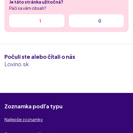
Je táto stránka užitočná?
Laskavokoli.com
Páči sa vám obsah?
spolu.sk
1
0
MyDates
RichMeetBeautiful
Počuli ste alebo čítali o nás
Fuckbook
Lovino.sk
Milfvyhladavac
iDates.sk
Rychle-kontakty.sk
Zoznamka podľa typu
TajneFlirty.com
Najlepšie zoznamky
NaughtyDate