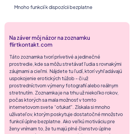
Mnoho funkcií k dispozícii bezplatne
Na záver môj názor na zoznamku
flirtkontakt.com
Táto zoznamka tvorí prívetivé a jedinečné
prostredie, kde sa môžu stretávať ľudia s rovnakými
záujmami a cieľmi. Nájdete tu ľudí, ktorí vyhľadávajú
uspokojenie erotických túžob - či už
prostredníctvom výmeny fotografií alebo reálnym
stretnutím. Zoznamka je na trhu už niekoľko rokov,
počas ktorých sa mala možnosť v tomto
internetovom svete “oťukať”. Získala si mnoho
užívateľov, ktorým poskytuje dostatočné množstvo
funkcií úplne bezplatne. Ako veľkú motiváciu pre
ženy vnímam to, že tu majú plné členstvo úplne