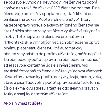
sebou svoje výhody aj nevýhody. Pre ženy je tu dobrá
správa a to taká, že získavajú VIP členstvo zdarma. Plné
členstvo je pre mužov spoplatnené, stačí kliknúť po
prihlásení na odkaz „Kúpte si plné členstvo“, ktorý
nájdete vpravo hore. Po aktivovaní plného členstva nie
ste už ničím obmedzený a môžete využívať všetky naše
služby. Toto neplatené členstvo pre mužov na
flirtkontakt.sk je v mnohých veciach obmedzené oproti
plnému platenému členstvu. Má automaticky
obmedzený prístup do profilov užívateľov, môže napísať
iba obmedzený počet správ a má obmedzenú možnosť
zdieľať svoje kontaktné údaje s inými členmi. Vidí i
erotické fotky našich členov. Môže vyhľadávať všetkých
užívateľov zoznamky podľa prezývky, kraja, mesta, veku,
stavu a písať ľubovoľný počet správ, zasielať telefónne
číslo a e-mailovú adresu a taktiež odosielať v správach
fotky a smajlíky ostatným užívateľom.
Ako si vymazať účet?