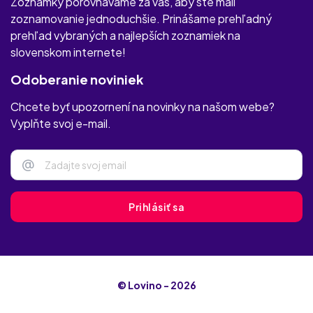
Zoznamky porovnávame za vás, aby ste mali
zoznamovanie jednoduchšie. Prinášame prehľadný
prehľad vybraných a najlepších zoznamiek na
slovenskom internete!
Odoberanie noviniek
Chcete byť upozornení na novinky na našom webe?
Vyplňte svoj e-mail.
@
Prihlásiť sa
© Lovino - 2026