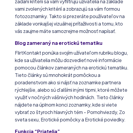
zadaní kritérií sa vám vyfiltrujú užívatelia na základe
vami zvolených kritérií a zobrazujú sa vám formou
fotozoznamky. Takto si prezeráte používateľov na
základe vonkajšej vizuálnej príťažlivosti a tomu, kto
vás zaujme máte samozrejme možnosť napísať.
Blog zameraný na erotickú tematiku
FlirtKontakt ponúka svojím užívateľom rubriku blogu,
kde sa užívatelia môžu dozvedieť nové informácie
pomocou článkov zameraných na erotickú tematiku.
Tieto články sú mnohokrát pomôckou a
poradenstvom ako si nájsť na zoznamke partnera
rýchlejšie, alebo sú ďalšími inými tipmi, ktoré môžete
využiť v nočných vášnivých hodinách. Tieto články
nájdete na úplnom konci zoznamky, kde si viete
vybrať zo štyroch hlavných tém - Pornohviezdy, Zo
sveta sexu, Erotické pomôcky a Erotické poviedky.
Funkcia “Priatelia”