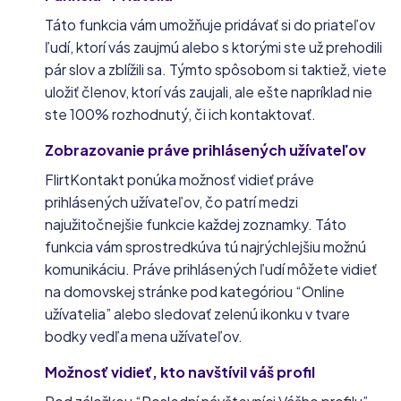
Táto funkcia vám umožňuje pridávať si do priateľov
ľudí, ktorí vás zaujmú alebo s ktorými ste už prehodili
pár slov a zblížili sa. Týmto spôsobom si taktiež, viete
uložiť členov, ktorí vás zaujali, ale ešte napríklad nie
ste 100% rozhodnutý, či ich kontaktovať.
Zobrazovanie práve prihlásených užívateľov
FlirtKontakt ponúka možnosť vidieť práve
prihlásených užívateľov, čo patrí medzi
najužitočnejšie funkcie každej zoznamky. Táto
funkcia vám sprostredkúva tú najrýchlejšiu možnú
komunikáciu. Práve prihlásených ľudí môžete vidieť
na domovskej stránke pod kategóriou “Online
užívatelia” alebo sledovať zelenú ikonku v tvare
bodky vedľa mena užívateľov.
Možnosť vidieť, kto navštívil váš profil