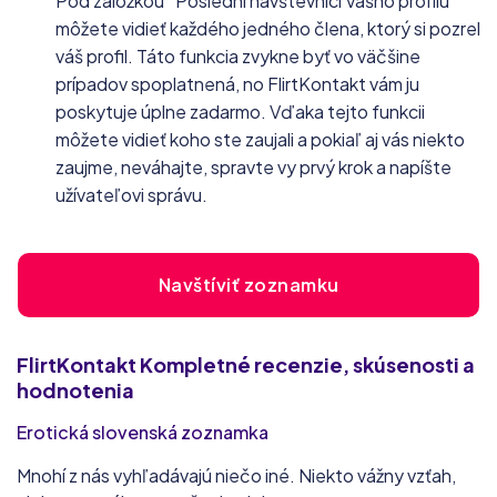
Pod záložkou “Poslední návštevníci Vášho profilu”
môžete vidieť každého jedného člena, ktorý si pozrel
váš profil. Táto funkcia zvykne byť vo väčšine
prípadov spoplatnená, no FlirtKontakt vám ju
poskytuje úplne zadarmo. Vďaka tejto funkcii
môžete vidieť koho ste zaujali a pokiaľ aj vás niekto
zaujme, neváhajte, spravte vy prvý krok a napíšte
užívateľovi správu.
Navštíviť zoznamku
FlirtKontakt
Kompletné recenzie, skúsenosti a
hodnotenia
Erotická slovenská zoznamka
Mnohí z nás vyhľadávajú niečo iné. Niekto vážny vzťah,