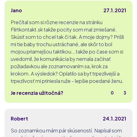
Jano
27.1.2021
Prečítal som si rôzne recenzie na stránku
Flirtkontakt.sk takže pocity som mal zmiešané.
Skúsiť som to chcel tak či tak. A moje dojmy? Prišli
mi tie baby trochu ustráchané, ale skôr to bol
mojou priamejšou taktikou...takže po čase som si
uvedomil, že komunikácia by nemala začínať
požiadavkou ale zoznamovaním sa, krok za
krokom. A výsledok? Oplatilo sa byť trpezlivejší a
trpezlivosť mi priniesla ruže - lepšie poedané ženu.
Je recenzia užitočná?
0
3
Robert
24.1.2021
So zoznamkou mám pár skúseností. Napísal som