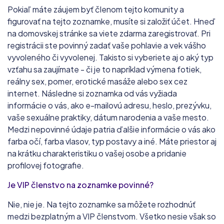
Pokiaľ máte záujem byť členom tejto komunity a
figurovať na tejto zoznamke, musíte si založiť účet. Hneď
na domovskej stránke sa viete zdarma zaregistrovať. Pri
registrácii ste povinný zadať vaše pohlavie a vek vášho
vyvoleného či vyvolenej. Takisto si vyberiete aj o aký typ
vzťahu sa zaujímate - či je to napríklad výmena fotiek,
reálny sex, pomer, erotické masáže alebo sex cez
internet. Následne si zoznamka od vás vyžiada
informácie o vás, ako e-mailovú adresu, heslo, prezývku,
vaše sexuálne praktiky, dátum narodenia a vaše mesto.
Medzi nepovinné údaje patria ďalšie informácie o vás ako
farba očí, farba vlasov, typ postavy a iné. Máte priestor aj
na krátku charakteristiku o vašej osobe a pridanie
profilovej fotografie.
Je VIP členstvo na zoznamke povinné?
Nie, nie je. Na tejto zoznamke sa môžete rozhodnúť
medzi bezplatným a VIP členstvom. Všetko nesie však so