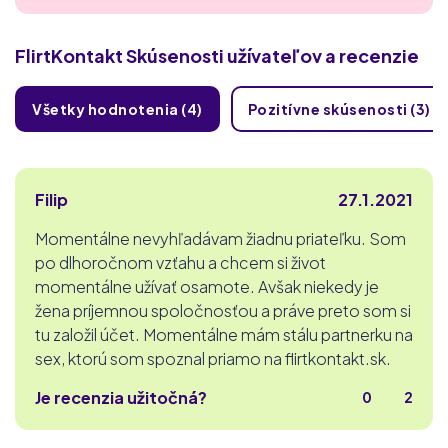
FlirtKontakt
Skúsenosti užívateľov a recenzie
Všetky hodnotenia (4)
Pozitívne skúsenosti (3)
Filip
27.1.2021
Momentálne nevyhľadávam žiadnu priateľku. Som
po dlhoročnom vzťahu a chcem si život
momentálne užívať osamote. Avšak niekedy je
žena príjemnou spoločnosťou a práve preto som si
tu založil účet. Momentálne mám stálu partnerku na
sex, ktorú som spoznal priamo na flirtkontakt.sk.
Je recenzia užitočná?
0
2