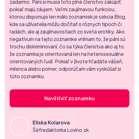
zadarmo. Páni si musia toto plné členstvo zakúpiť,
pokiaľ majú záujem. Veľmi zaujímavou funkciou,
ktorou disponuje len málo zoznamiek je sekcia Blog,
kde sa užívatelia môžu dočítať o rôznych tipoch či
radách, ale aj zaujímavostiach zo sveta erotiky. Ako
negatívum na tejto zoznamke vnímam to, že páni sú
trochu diskriminovaní, čo sa týka členstva ako aj to,
že zoznamka je orientovaná len na heterosexuálne
orientovaných ľudí. Pokiaľ v živote hľadáte vášeň,
milenca alebo pomer, odporúčam vám vyskúšať si
túto zoznamku.
Navštíviť zoznamku
Eliska Kolarova
Šéfredaktorka Lovino.sk