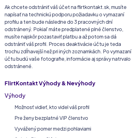
Ak chcete odstrániť váš účet na flirtkontakt.sk, musíte
napísať na technickú podporu požiadavku o vymazaní
profilu a ten bude následne do 3 pracovných dní
odstránený. Pokiaľ máte predplatené plné členstvo,
musíte najskôr pozastaviť platbu a až potom sa dá
odstrániť váš profil. Proces deaktivácie účtu je teda
trochu zdĺhavejší než pri iných zoznamkách. Po vymazaní
účtu budú vaše fotografie, informácie aj správy natrvalo
odstránené.
FlirtKontakt
Výhody & Nevýhody
Výhody
Možnosť vidieť, kto videl váš profil
Pre ženy bezplatné VIP členstvo
Vyvážený pomer medzi pohlaviami