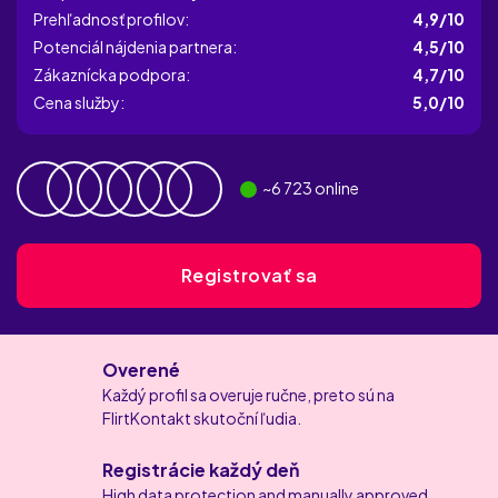
Prehľadnosť profilov:
4,9/10
Potenciál nájdenia partnera:
4,5/10
Zákaznícka podpora:
4,7/10
Cena služby:
5,0/10
~
6 723
online
Registrovať sa
Overené
Každý profil sa overuje ručne, preto sú na
FlirtKontakt skutoční ľudia.
Registrácie každý deň
High data protection and manually approved