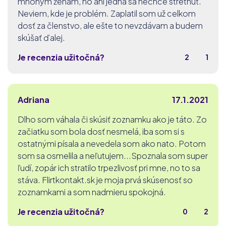
mnohým ženám, no ani jedna sa nechce stretnúť.
Neviem, kde je problém. Zaplatil som už celkom
dosť za členstvo, ale ešte to nevzdávam a budem
skúšať ďalej.
Je recenzia užitočná?
2
1
Adriana
17.1.2021
Dlho som váhala či skúsiť zoznamku ako je táto. Zo
začiatku som bola dosť nesmelá, iba som si s
ostatnými písala a nevedela som ako nato. Potom
som sa osmelila a neľutujem...Spoznala som super
ľudí, zopár ich stratilo trpezlivosť pri mne, no to sa
stáva. Flirtkontakt.sk je moja prvá skúsenosť so
zoznamkami a som nadmieru spokojná.
Je recenzia užitočná?
0
2