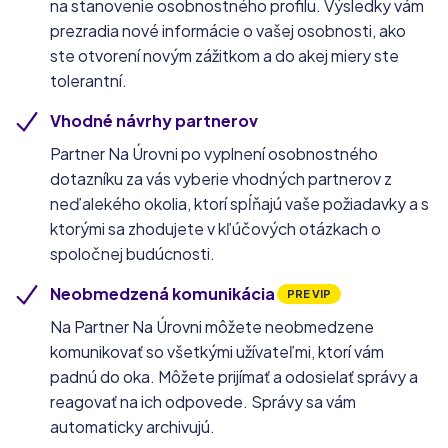
na stanovenie osobnostného profilu. Výsledky vám
prezradia nové informácie o vašej osobnosti, ako
ste otvorení novým zážitkom a do akej miery ste
tolerantní.
Vhodné návrhy partnerov
Partner Na Úrovni po vyplnení osobnostného
dotazníku za vás vyberie vhodných partnerov z
neďalekého okolia, ktorí spĺňajú vaše požiadavky a s
ktorými sa zhodujete v kľúčových otázkach o
spoločnej budúcnosti.
Neobmedzená komunikácia
PRE VIP
Na Partner Na Úrovni môžete neobmedzene
komunikovať so všetkými užívateľmi, ktorí vám
padnú do oka. Môžete prijímať a odosielať správy a
reagovať na ich odpovede. Správy sa vám
automaticky archivujú.