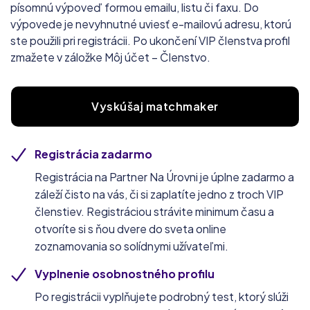
písomnú výpoveď formou emailu, listu či faxu. Do
výpovede je nevyhnutné uviesť e-mailovú adresu, ktorú
ste použili pri registrácii. Po ukončení VIP členstva profil
zmažete v záložke Môj účet – Členstvo.
Vyskúšaj matchmaker
Registrácia zadarmo
Registrácia na Partner Na Úrovni je úplne zadarmo a
záleží čisto na vás, či si zaplatíte jedno z troch VIP
členstiev. Registráciou strávite minimum času a
otvoríte si s ňou dvere do sveta online
zoznamovania so solídnymi užívateľmi.
Vyplnenie osobnostného profilu
Po registrácii vyplňujete podrobný test, ktorý slúži