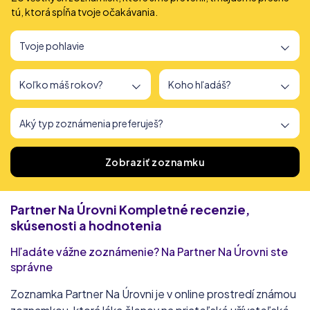
tú, ktorá spĺňa tvoje očakávania.
Našli sme
166
zoznamiek
Zobraziť zoznamku
Partner Na Úrovni
Kompletné recenzie,
skúsenosti a hodnotenia
Hľadáte vážne zoznámenie? Na Partner Na Úrovni ste
správne
Zoznamka Partner Na Úrovni je v online prostredí známou