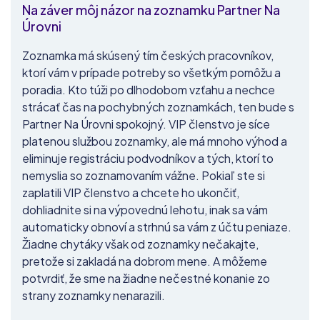
Na záver môj názor na zoznamku Partner Na
Úrovni
Zoznamka má skúsený tím českých pracovníkov,
ktorí vám v prípade potreby so všetkým pomôžu a
poradia. Kto túži po dlhodobom vzťahu a nechce
strácať čas na pochybných zoznamkách, ten bude s
Partner Na Úrovni spokojný. VIP členstvo je síce
platenou službou zoznamky, ale má mnoho výhod a
eliminuje registráciu podvodníkov a tých, ktorí to
nemyslia so zoznamovaním vážne. Pokiaľ ste si
zaplatili VIP členstvo a chcete ho ukončiť,
dohliadnite si na výpovednú lehotu, inak sa vám
automaticky obnoví a strhnú sa vám z účtu peniaze.
Žiadne chytáky však od zoznamky nečakajte,
pretože si zakladá na dobrom mene. A môžeme
potvrdiť, že sme na žiadne nečestné konanie zo
strany zoznamky nenarazili.