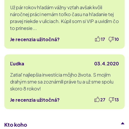
Už pár rokov hľadám vážny vzťah avšak kvôli
náročnej práci nemám toľko času na hľadanie tej
pravej niekde v uliciach. Kúpil som si VIP a uvidím čo
to prinesie...
Je recenzia užitočná?
17
10
Ľudka
03.4.2020
Zatiaľ najlepšia investícia môjho života. S mojím
drahým sme sa zoznámili práve tu a už sme spolu
skoro 8 rokov!
Je recenzia užitočná?
27
13
Kto koho