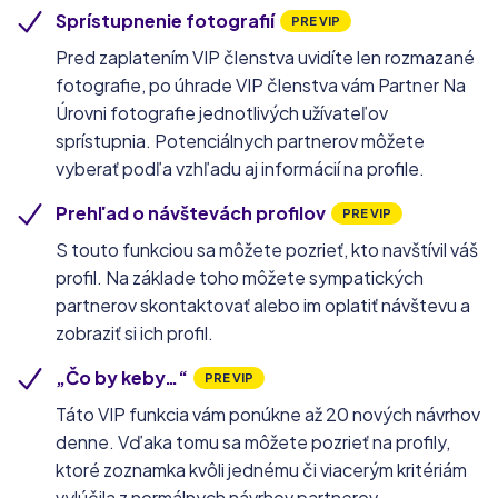
Sprístupnenie fotografií
PRE VIP
Pred zaplatením VIP členstva uvidíte len rozmazané
fotografie, po úhrade VIP členstva vám Partner Na
Úrovni fotografie jednotlivých užívateľov
sprístupnia. Potenciálnych partnerov môžete
vyberať podľa vzhľadu aj informácií na profile.
Prehľad o návštevách profilov
PRE VIP
S touto funkciou sa môžete pozrieť, kto navštívil váš
profil. Na základe toho môžete sympatických
partnerov skontaktovať alebo im oplatiť návštevu a
zobraziť si ich profil.
„Čo by keby…“
PRE VIP
Táto VIP funkcia vám ponúkne až 20 nových návrhov
denne. Vďaka tomu sa môžete pozrieť na profily,
ktoré zoznamka kvôli jednému či viacerým kritériám
vylúčila z normálnych návrhov partnerov.