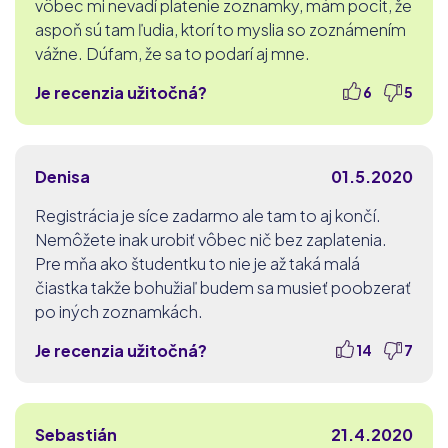
vôbec mi nevadí platenie zoznamky, mám pocit, že
aspoň sú tam ľudia, ktorí to myslia so zoznámením
vážne. Dúfam, že sa to podarí aj mne.
Je recenzia užitočná?
6
5
Denisa
01.5.2020
Registrácia je síce zadarmo ale tam to aj končí.
Nemôžete inak urobiť vôbec nič bez zaplatenia.
Pre mňa ako študentku to nie je až taká malá
čiastka takže bohužiaľ budem sa musieť poobzerať
po iných zoznamkách.
Je recenzia užitočná?
14
7
Sebastián
21.4.2020