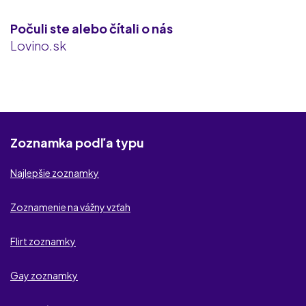
RichMeetBeautiful
Počuli ste alebo čítali o nás
Fuckbook
Lovino.sk
Milfvyhladavac
iDates.sk
Rychle-kontakty.sk
Zoznamka podľa typu
TajneFlirty.com
Najlepšie zoznamky
NaughtyDate
Zoznamenie na vážny vzťah
Zoznamko.sk
Flirt zoznamky
Vaznyvztah.sk
Gay zoznamky
Partneri.sk