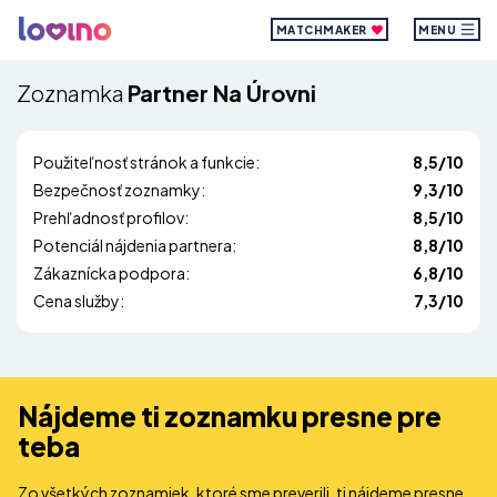
MATCHMAKER
MENU
Zoznamka
Partner Na Úrovni
Použiteľnosť stránok a funkcie:
8,5/10
Bezpečnosť zoznamky:
9,3/10
Prehľadnosť profilov:
8,5/10
Potenciál nájdenia partnera:
8,8/10
Zákaznícka podpora:
6,8/10
Cena služby:
7,3/10
Nájdeme ti zoznamku presne pre
teba
Zo všetkých zoznamiek, ktoré sme preverili, ti nájdeme presne