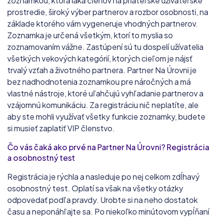
zoznamkou, ktorá láka členov na priateľské užívateľské
prostredie, široký výber partnerov a rozbor osobnosti, na
základe ktorého vám vygeneruje vhodných partnerov.
Zoznamka je určená všetkým, ktorí to myslia so
zoznamovaním vážne. Zastúpení sú tu dospelí užívatelia
všetkých vekových kategórií, ktorých cieľom je nájsť
trvalý vzťah a životného partnera. Partner Na Úrovni je
bez nadhodnotenia zoznamkou pre náročných a má
vlastné nástroje, ktoré uľahčujú vyhľadanie partnerov a
vzájomnú komunikáciu. Za registráciu nič neplatíte, ale
aby ste mohli využívať všetky funkcie zoznamky, budete
si musieť zaplatiť VIP členstvo.
Čo vás čaká ako prvé na Partner Na Úrovni? Registrácia
a osobnostný test
Registrácia je rýchla a nasleduje po nej celkom zdĺhavý
osobnostný test. Oplatí sa však na všetky otázky
odpovedať podľa pravdy. Urobte si na neho dostatok
času a neponáhľajte sa. Po niekoľko minútovom vypĺňaní