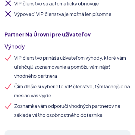
VIP členstvo sa automaticky obnovuje
Výpoveď VIP členstva je možná len písomne
Partner Na Úrovni
pre užívateľov
Výhody
VIP členstvo prináša užívateľom výhody, ktoré vám
uľahčujú zoznamovanie a pomôžu vám nájsť
vhodného partnera
Čím dlhšie si vyberiete VIP členstvo, tým lacnejšie na
mesiac vás vyjde
Zoznamka vám odporučí vhodných partnerov na
základe vášho osobnostného dotazníka