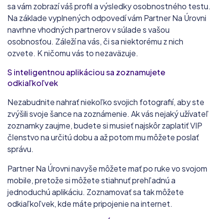
sa vám zobrazí váš profil a výsledky osobnostného testu.
Na základe vyplnených odpovedí vám Partner Na Úrovni
navrhne vhodných partnerov v súlade s vašou
osobnosťou. Záleží na vás, či sa niektorému z nich
ozvete. K ničomu vás to nezaväzuje.
S inteligentnou aplikáciou sa zoznamujete
odkiaľkoľvek
Nezabudnite nahrať niekoľko svojich fotografií, aby ste
zvýšili svoje šance na zoznámenie. Ak vás nejaký užívateľ
zoznamky zaujme, budete si musieť najskôr zaplatiť VIP
členstvo na určitú dobu a až potom mu môžete poslať
správu.
Partner Na Úrovni navyše môžete mať po ruke vo svojom
mobile, pretože si môžete stiahnuť prehľadnú a
jednoduchú aplikáciu. Zoznamovať sa tak môžete
odkiaľkoľvek, kde máte pripojenie na internet.