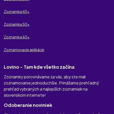
be2
Zoznamka 40+
cDate
Zoznamka 50+
Dateefy
Zoznamka 60+
Partner Na Úrovni
Zoznamovacie aplikácie
ErotickeKontakty.com
Lovino - Tam kde všetko začína
Zoznamky porovnávame za vás, aby ste mali
zoznamovanie jednoduchšie. Prinášame prehľadný
prehľad vybraných a najlepších zoznamiek na
slovenskom internete!
Odoberanie noviniek