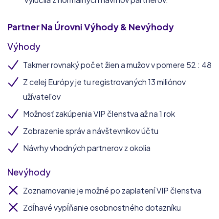
Partner Na Úrovni
Výhody & Nevýhody
Výhody
Takmer rovnaký počet žien a mužov v pomere 52 : 48
Z celej Európy je tu registrovaných 13 miliónov
užívateľov
Možnosť zakúpenia VIP členstva až na 1 rok
Zobrazenie správ a návštevníkov účtu
Návrhy vhodných partnerov z okolia
Nevýhody
Zoznamovanie je možné po zaplatení VIP členstva
Zdĺhavé vypĺňanie osobnostného dotazníku