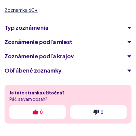
Zoznamka 60+
Typ zoznámenia
Zoznámenie podľa miest
Zoznámenie podľa krajov
Obľúbené zoznamky
Singles 50
Je táto stránka užitočná?
Laskavokoli.com
Páči sa vám obsah?
spolu.sk
0
0
MyDates