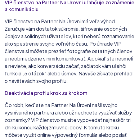
VIP členstvo na Partner Na Úrovni uľahčuje zoznámenie
a komunikáciu
VIP členstvo na Partner Na Úrovni má veľa výhod.
Zaručuje vám dostatok súkromia, šifrovanie osobných
údajov a solídnych užívateľov, ktorí neberú zoznamovanie
ako spestrenie svojho voľného času. Po úhrade VIP
členstva si môžete prezrieť fotografie ostatných členov
a neobmedzene s nimi komunikovať. A pokiaľ ste nesmelí
a neviete, ako konverzáciu začať, začiatok vám uľahčí
funkcia „5 otázok“ alebo úsmev. Navyše získate prehľad
o návštevách svojho profilu.
Deaktivácia profilu krok za krokom
Čo robiť, keď ste na Partner Na Úrovni našli svojho
vysnívaného partnera alebo už nechcete využívať služby
zoznamky? VIP členstvo musíte vypovedať najneskôr tri
dni ku koncu každej zmluvnej doby. K tomuto kroku
môžete využiť online výpovedný formulár alebo poslať