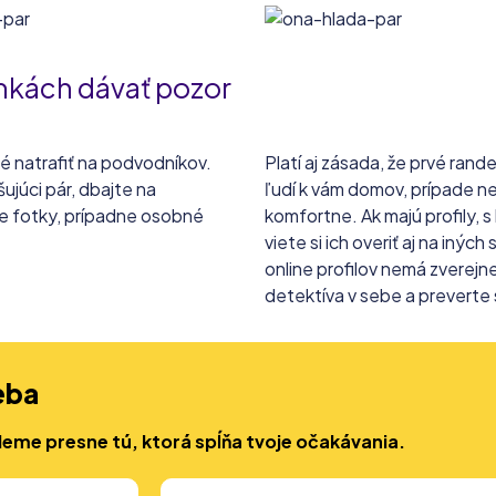
amkách dávať pozor
né natrafiť na podvodníkov.
Platí aj zásada, že prvé ran
júci pár, dbajte na
ľudí k vám domov, prípade n
ne fotky, prípadne osobné
komfortne. Ak majú profily, s
viete si ich overiť aj na iný
online profilov nemá zverej
detektíva v sebe a preverte 
eba
deme presne tú, ktorá spĺňa tvoje očakávania.