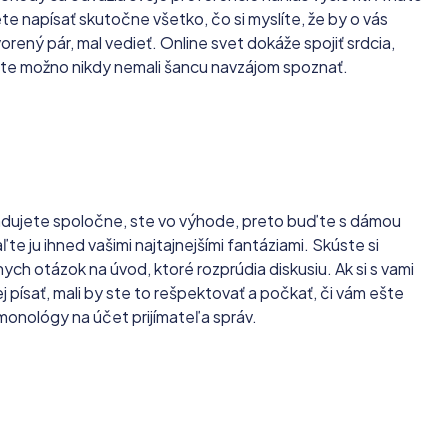
žete napísať skutočne všetko, čo si myslíte, že by o vás
rený pár, mal vedieť. Online svet dokáže spojiť srdcia,
te možno nikdy nemali šancu navzájom spoznať.
adujete spoločne, ste vo výhode, preto buďte s dámou
ľte ju ihned vašimi najtajnejšími fantáziami. Skúste si
ych otázok na úvod, ktoré rozprúdia diskusiu. Ak si s vami
 písať, mali by ste to rešpektovať a počkať, či vám ešte
monológy na účet prijímateľa správ.