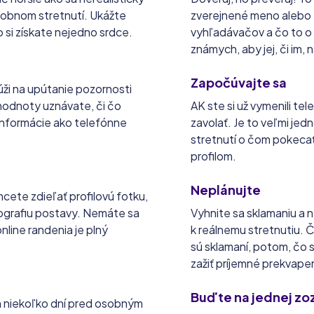
osobnom stretnutí. Ukážte
zverejnené meno alebo f
 si získate nejedno srdce.
vyhľadávačov a čo to o 
známych, aby jej, či im, n
Započúvajte sa
lúži na upútanie pozornosti
 hodnoty uznávate, či čo
AK ste si už vymenili tel
 informácie ako telefónne
zavolať. Je to veľmi je
stretnutí o čom pokecať 
profilom.
Neplánujte
hcete zdieľať profilovú fotku,
tografiu postavy. Nemáte sa
Vyhnite sa sklamaniu a 
line randenia je plný
k reálnemu stretnutiu. Ča
sú sklamaní, potom, čo s
zažiť príjemné prekvape
Buďte na jednej z
ň niekoľko dní pred osobným