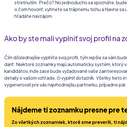
stretnutím. Prečo? No jednoducho sa spoznáte, bude
o čom hovoriť, vyhnete sa trápnemu tichu a hlavne sa u
hľadáte navzájom.
Ako by ste mali vyplniť svoj profil n
Čím dôslednejšie vyplníte svoj profil, tým lepšie sa vám b
dariť. Niektoré zoznamky majú automaticky systém, ktorý
kandidátov, inde zase bude vyžadované vaše zainteresovani
detaily o vašom vzhľade, či vyplniť dotazník. Všetky tieto
vygenerovať pre vás najvhodnejšiu partnerku, prípadne pár.
Nájdeme ti zoznamku presne pre t
Zo všetkých zoznamiek, ktoré sme preverili, ti náj