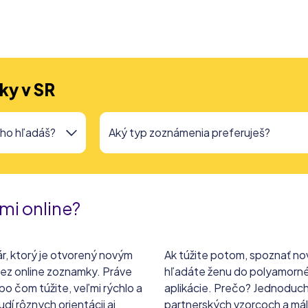
ky v SR
mi online?
ár, ktorý je otvorený novým
Ak túžite potom, spoznať no
cez online zoznamky. Práve
hľadáte ženu do polyamorného
po čom túžite, veľmi rýchlo a
aplikácie. Prečo? Jednoducho
í rôznych orientácii aj
partnerských vzorcoch a málo