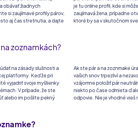
sa obávať žiadnych
je tu online profil, kde si mô
te si zaujímavé profily párov,
zaujímavá žena, prípadne otvo
sto aj čas stretnutia, a dajte
ktoré by sa v skutočnom sve
ým na zoznamkách?
údať na zásady slušnosti a
Ak ste pár a na zoznmake úr
cej platformy. Keďže pri
vašich snov trpezliví a nezava
ité vyjadriť svoje myšlienky
vzájomne položiť pár neutráln
 témach. V prípade, že ste
niekto po čase odmieta ďalej
úť alebo im pošlite pekný
odpovie. Nie je vhodné vieš 
zoznamke?