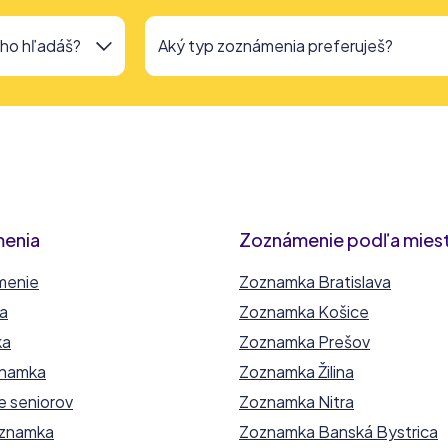
menia
Zoznámenie podľa mies
menie
Zoznamka Bratislava
ka
Zoznamka Košice
ka
Zoznamka Prešov
znamka
Zoznamka Žilina
e seniorov
Zoznamka Nitra
oznamka
Zoznamka Banská Bystrica