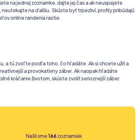
jete na jednej zoznamke, dajte jej čas a ak neuspejete
neutekajte na ďalšiu. Skúste byť trpezliví, profily pribúdajú
ľov online randenia rastie.
 a tú zvoľte podľa toho, čo hľadáte. Ak si chcete užiť a
reatívnejší a provokatívny záber. Ak naopak hľadáte
lné kráčanie životom, skúste zvoliť serioznejší záber.
Našli sme
166
zoznamiek