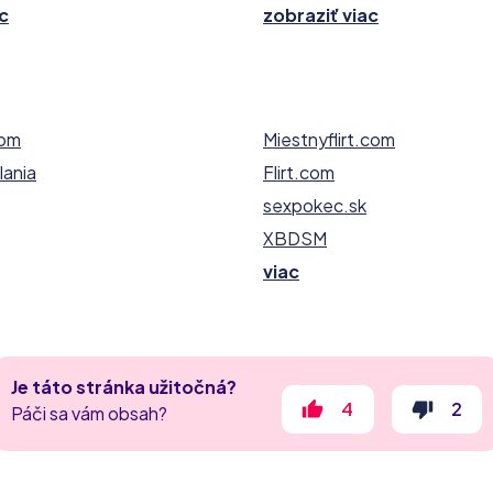
c
zobraziť viac
com
Miestnyflirt.com
ania
Flirt.com
sexpokec.sk
XBDSM
viac
Je táto stránka užitočná?
4
2
Páči sa vám obsah?