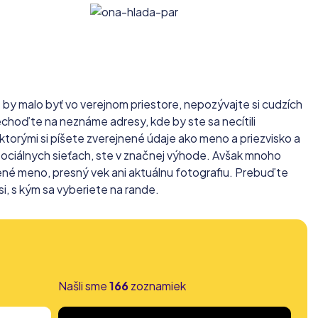
de by malo byť vo verejnom priestore, nepozývajte si cudzích
echoďte na neznáme adresy, kde by ste sa necítili
 ktorými si píšete zverejnené údaje ako meno a priezvisko a
ch sociálnych sieťach, ste v značnej výhode. Avšak mnoho
nené meno, presný vek ani aktuálnu fotografiu. Prebuďte
si, s kým sa vyberiete na rande.
Našli sme
166
zoznamiek