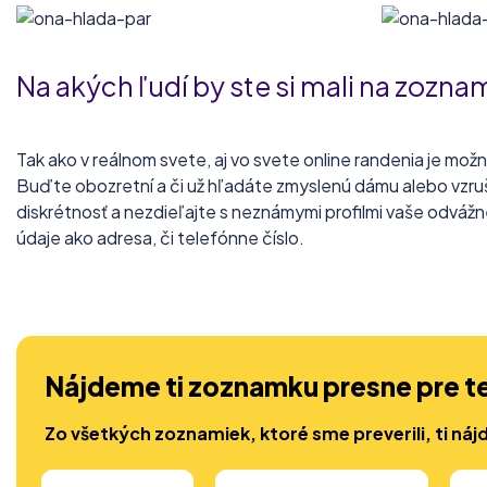
Na akých ľudí by ste si mali na zozn
Tak ako v reálnom svete, aj vo svete online randenia je mož
Buďte obozretní a či už hľadáte zmyslenú dámu alebo vzrušu
diskrétnosť a nezdieľajte s neznámymi profilmi vaše odváž
údaje ako adresa, či telefónne číslo.
Nájdeme ti zoznamku presne pre t
Zo všetkých zoznamiek, ktoré sme preverili, ti náj