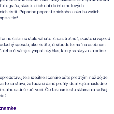
otografiu, skúste si ich dať do internetových
nich zistiť. Prípadne poproste niekoho z okruhu vašich
apísal tiež.
efónne čísla, no stále váhate, či sa stretnúť, skúste si vopred
dnoduchý spôsob, ako zistíte, či si budete mať na osobnom
alebo či vám je sympatický hlas, ktorý sa skrýva za online
nepredstavujte si ideálne scenáre ešte predtým, než dôjde
sto sa stáva, že ľudia si dané profily idealizujú a následne
i reálne sadnú zoči voči. Čo tak namiesto sklamania radšej
nie?
oznamke