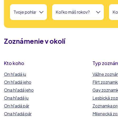
Zoznámenie v okolí
Kto koho
Typ zozná
On hľadá ju
Vážne zozná
On hľadá jeho
Flirt zoznam
Ona hľadá jeho
Gay zoznam
Ona hľadá ju
Lesbická zo
On hľadá pár
Zoznamka pr
Ona hľadá pár
Milenecká z