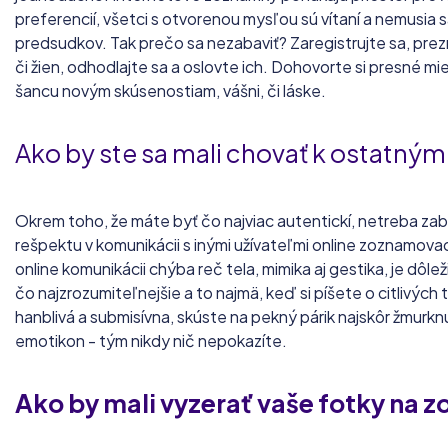
preferencií, všetci s otvorenou mysľou sú vítaní a nemusia 
predsudkov. Tak prečo sa nezabaviť? Zaregistrujte sa, prezri
či žien, odhodlajte sa a oslovte ich. Dohovorte si presné mie
šancu novým skúsenostiam, vášni, či láske.
Ako by ste sa mali chovať k ostatn
Okrem toho, že máte byť čo najviac autentickí, netreba zab
rešpektu v komunikácii s inými užívateľmi online zoznamova
online komunikácii chýba reč tela, mimika aj gestika, je dôlež
čo najzrozumiteľnejšie a to najmä, keď si píšete o citlivých
hanblivá a submisívna, skúste na pekný párik najskôr žmurkn
emotikon - tým nikdy nič nepokazíte.
Ako by mali vyzerať
vaše fotky na 