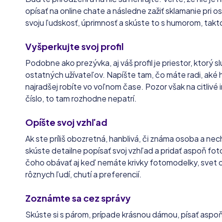
opísať na online chate a následne zažiť sklamanie pri 
svoju ľudskosť, úprimnosť a skúste to s humorom, takto
Vyšperkujte svoj profil
Podobne ako prezývka, aj váš profil je priestor, ktorý s
ostatných užívateľov. Napíšte tam, čo máte radi, aké
najradšej robíte vo voľnom čase. Pozor však na citlivé
číslo, to tam rozhodne nepatrí.
Opíšte svoj vzhľad
Ak ste príliš obozretná, hanblivá, či známa osoba a nec
skúste detailne popísať svoj vzhľad a pridať aspoň fo
čoho obávať aj keď nemáte krivky fotomodelky, svet on
rôznych ľudí, chutí a preferencií.
Zoznámte sa cez správy
Skúste si s párom, prípade krásnou dámou, písať aspo