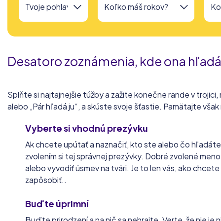
Desatoro zoznámenia, kde ona hľadá p
Splňte si najtajnejšie túžby a zažite konečne rande v troji
alebo „Pár hľadá ju“, a skúste svoje šťastie. Pamätajte však
Vyberte si vhodnú prezývku
Ak chcete upútať a naznačiť, kto ste alebo čo hľadáte
zvolením si tej správnej prezývky. Dobré zvolené men
alebo vyvodiť úsmev na tvári. Je to len vás, ako chcet
zapôsobiť..
Buďte úprimní
Buďte prirodzení a na nič sa nehrajte. Verte, že nie je n