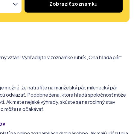
Zobraziť zoznamku
mórny vzťah! Vyhľadajte v zoznamke rubrík „Ona hľadá pár“
je možné, že natrafíte na manželský pár, milenecký pár
 chcú odviazať. Podobne žena, ktorá hľadá spoločnosť môže
ti. Ak máte nejaké výhrady, skúste sa na rodinný stav
 čo môžete očakávať.
ľov
 platí na online zoznamkách dvojnásobne. Ak majú užívatelia