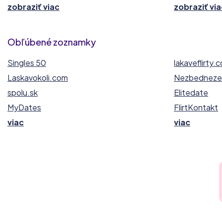
zobraziť viac
zobraziť via
Obľúbené zoznamky
Singles 50
lakaveflirty.
Laskavokoli.com
Nezbednezel
spolu.sk
Elitedate
MyDates
FlirtKontakt
viac
viac