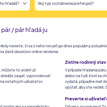
ár / pár hľadá ju
ci, nikdy neviete, či sa z neho nevykľuje dnes populárny polya
 na zlaté desatoro online randenia:
Zistite rodinný stav
, môžete to urobiť už
V prípade hľadania páru 
o dokáže zaujať, vyprovokovať
alebo na ľudí, ktorí sa
e na ostatných užívateľov
vydatá, prípadne mať de
opýtať, aby ste vedeli,
Preverte si užívate
ič horšie ako sa nerealisticky
Dôveruj, no preveruj! To