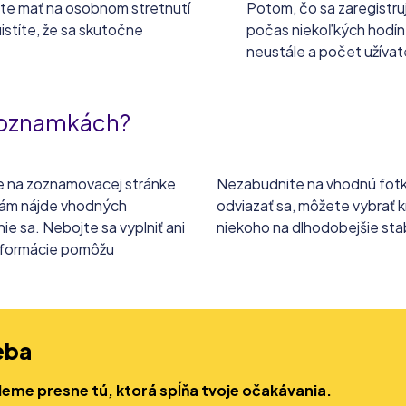
te mať na osobnom stretnutí
Potom, čo sa zaregistru
istíte, že sa skutočne
počas niekoľkých hodín, 
neustále a počet užívate
a zoznamkách?
ude na zoznamovacej stránke
Nezabudnite na vhodnú fotku,
 vám nájde vhodných
odviazať sa, môžete vybrať k
e sa. Nebojte sa vyplniť ani
niekoho na dlhodobejšie stabi
 informácie pomôžu
eba
deme presne tú, ktorá spĺňa tvoje očakávania.