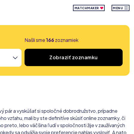
MATCHMAKER
MENU
Našli sme
166
zoznamiek
Zobraziť zoznamku
vý pár a vyskúšať si spoločné dobrodružstvo, prípadne
 vzťahu, mali by ste definitíve skúsiť online zoznamky, či
 preto, lebo väčšina ľudí v spoločnosti žije v zaužívaných
kedy sa odvážia svoje preferencie nahlas vysloviť. A nato