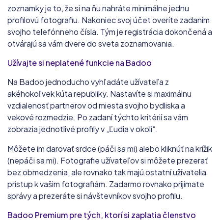
zoznamky je to, že si na ňu nahráte minimálne jednu
profilovú fotografiu. Nakoniec svoj účet overíte zadaním
svojho telefónneho čísla. Tým je registrácia dokončená a
otvárajú sa vám dvere do sveta zoznamovania.
Užívajte si neplatené funkcie na Badoo
Na Badoo jednoducho vyhľadáte užívateľa z
akéhokoľvek kúta republiky. Nastavíte si maximálnu
vzdialenosť partnerov od miesta svojho bydliska a
vekové rozmedzie. Po zadaní týchto kritérií sa vám
zobrazia jednotlivé profily v „Ľudia v okolí“.
Môžete im darovať srdce (páči sa mi) alebo kliknúť na krížik
(nepáči sa mi). Fotografie užívateľov si môžete prezerať
bez obmedzenia, ale rovnako tak majú ostatní užívatelia
prístup k vašim fotografiám. Zadarmo rovnako prijímate
správy a prezeráte si návštevníkov svojho profilu.
Badoo Premium pre tých, ktorí si zaplatia členstvo