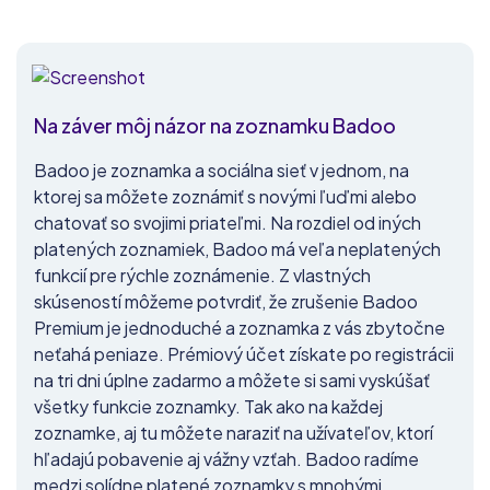
Na záver môj názor na zoznamku Badoo
Badoo je zoznamka a sociálna sieť v jednom, na
ktorej sa môžete zoznámiť s novými ľuďmi alebo
chatovať so svojimi priateľmi. Na rozdiel od iných
platených zoznamiek, Badoo má veľa neplatených
funkcií pre rýchle zoznámenie. Z vlastných
skúseností môžeme potvrdiť, že zrušenie Badoo
Premium je jednoduché a zoznamka z vás zbytočne
neťahá peniaze. Prémiový účet získate po registrácii
na tri dni úplne zadarmo a môžete si sami vyskúšať
všetky funkcie zoznamky. Tak ako na každej
zoznamke, aj tu môžete naraziť na užívateľov, ktorí
hľadajú pobavenie aj vážny vzťah. Badoo radíme
medzi solídne platené zoznamky s mnohými