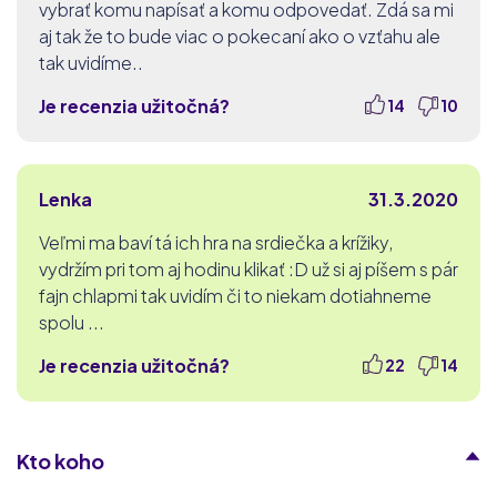
vybrať komu napísať a komu odpovedať. Zdá sa mi
aj tak že to bude viac o pokecaní ako o vzťahu ale
tak uvidíme..
Je recenzia užitočná?
14
10
Lenka
31.3.2020
Veľmi ma baví tá ich hra na srdiečka a krížiky,
vydržím pri tom aj hodinu klikať :D už si aj píšem s pár
fajn chlapmi tak uvidím či to niekam dotiahneme
spolu ...
Je recenzia užitočná?
22
14
Kto koho