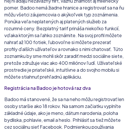
nej hľadajú nezáväzný flirt, vážnu známosť aj milenecký
pomer. Badoo nemá žiadne hranice a registrovať sa na ňu
môžu všetci záujemcovia o akýkoľvek typ zoznámenia.
Ponúka veľa neplatených aj platených služieb za
rozumné ceny. Bezplatný tarif prináša niekoľko funkcií,
vďaka ktorým sa ľahko zoznámite. Na svoj profil môžete
nahrať až 100 fotiek, ľubovoľne si môžete prezerať
profily ďalších užívateľov a rovnako s nimi chatovať. Túto
zoznamku by sme mohli skôr zaradiť medzi sociálne siete,
pretože združuje viac ako 400 miliónov ľudí. Užívateľské
prostredie je priateľské, intuitívne a do svojho mobilu si
môžete stiahnuť prehľadnú aplikáciu.
Registrácia na Badoo je hotová raz dva
Badoo má stanovené, že sa na neho môžu registrovať len
osoby staršie ako 18 rokov. Na samom začiatku vyplníte
základné údaje, ako je meno, dátum narodenia, poloha
bydliska, pohlavie, email a heslo. Prihlásiť sa tiež môžete
cez sociálnu sieť Facebook. Podmienkou používania