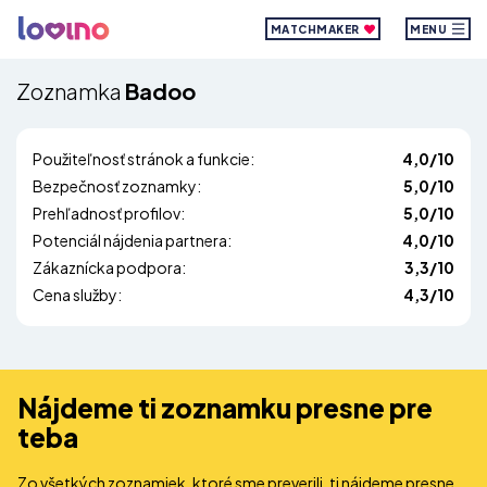
MATCHMAKER
MENU
Zoznamka
Badoo
Použiteľnosť stránok a funkcie:
4,0/10
Bezpečnosť zoznamky:
5,0/10
Prehľadnosť profilov:
5,0/10
Potenciál nájdenia partnera:
4,0/10
Zákaznícka podpora:
3,3/10
Cena služby:
4,3/10
Nájdeme ti zoznamku presne pre
teba
Zo všetkých zoznamiek, ktoré sme preverili, ti nájdeme presne