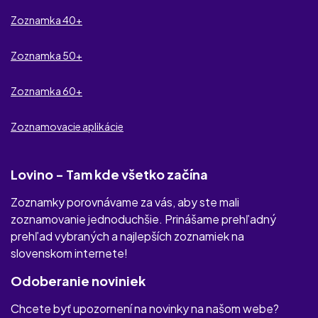
be2
Zoznamka 40+
cDate
Zoznamka 50+
Dateefy
Zoznamka 60+
Partner Na Úrovni
Zoznamovacie aplikácie
ErotickeKontakty.com
Lovino - Tam kde všetko začína
Zoznamky porovnávame za vás, aby ste mali
zoznamovanie jednoduchšie. Prinášame prehľadný
prehľad vybraných a najlepších zoznamiek na
slovenskom internete!
Odoberanie noviniek
Chcete byť upozornení na novinky na našom webe?