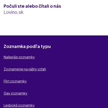
Počuli ste alebo čítali o nás
Fuckbook
Lovino.sk
Milfvyhladavac
iDates.sk
Rychle-kontakty.sk
Zoznamka podľa typu
TajneFlirty.com
Najlepšie zoznamky
NaughtyDate
Zoznamenie na vážny vzťah
Zoznamko.sk
Flirt zoznamky
Vaznyvztah.sk
Gay zoznamky
Partneri.sk
Lesbické zoznamky
lakaveflirty.com