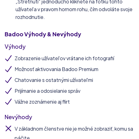
„Stretnutí“ jednoducho kliknete na fotku tohto
užívateľa v pravom hornom rohu, čím odvoláte svoje
rozhodnutie.
Badoo
Výhody & Nevýhody
Výhody
Zobrazenie užívateľov vrátane ich fotografií
Možnosť aktivovania Badoo Premium
Chatovanie s ostatnými užívateľmi
Prijímanie a odosielanie správ
Vážne zoznámenie aj flirt
Nevýhody
V základnom členstve nie je možné zobraziť, komu sa
páčite