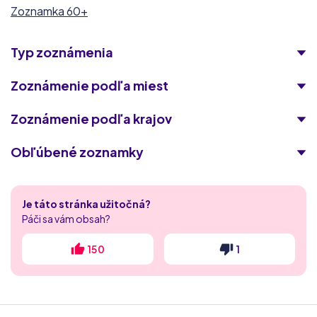
Zoznamka 60+
Typ zoznámenia
Zoznámenie podľa miest
Zoznámenie podľa krajov
Obľúbené zoznamky
Singles 50
Je táto stránka užitočná?
Laskavokoli.com
Páči sa vám obsah?
spolu.sk
150
1
MyDates
RichMeetBeautiful