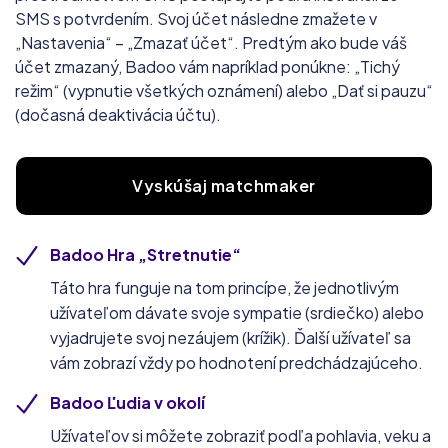
SMS s potvrdením. Svoj účet následne zmažete v
„Nastavenia“ – „Zmazať účet“. Predtým ako bude váš
účet zmazaný, Badoo vám napríklad ponúkne: „Tichý
režim“ (vypnutie všetkých oznámení) alebo „Dať si pauzu“
(dočasná deaktivácia účtu).
Vyskúšaj matchmaker
Badoo Hra „Stretnutie“
Táto hra funguje na tom princípe, že jednotlivým
užívateľom dávate svoje sympatie (srdiečko) alebo
vyjadrujete svoj nezáujem (krížik). Ďalší užívateľ sa
vám zobrazí vždy po hodnotení predchádzajúceho.
Badoo Ľudia v okolí
Užívateľov si môžete zobraziť podľa pohlavia, veku a