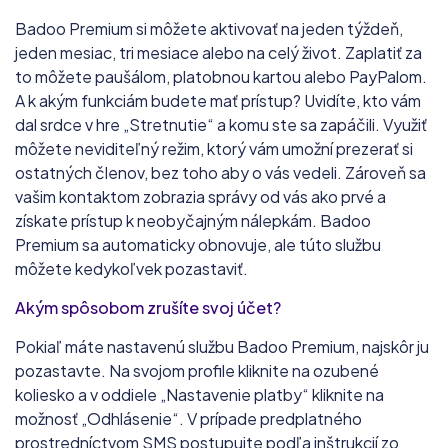
Badoo Premium si môžete aktivovať na jeden týždeň,
jeden mesiac, tri mesiace alebo na celý život. Zaplatiť za
to môžete paušálom, platobnou kartou alebo PayPalom.
A k akým funkciám budete mať prístup? Uvidíte, kto vám
dal srdce v hre „Stretnutie“ a komu ste sa zapáčili. Využiť
môžete neviditeľný režim, ktorý vám umožní prezerať si
ostatných členov, bez toho aby o vás vedeli. Zároveň sa
vašim kontaktom zobrazia správy od vás ako prvé a
získate prístup k neobyčajným nálepkám. Badoo
Premium sa automaticky obnovuje, ale túto službu
môžete kedykoľvek pozastaviť.
Akým spôsobom zrušíte svoj účet?
Pokiaľ máte nastavenú službu Badoo Premium, najskôr ju
pozastavte. Na svojom profile kliknite na ozubené
koliesko a v oddiele „Nastavenie platby“ kliknite na
možnosť „Odhlásenie“. V prípade predplatného
prostredníctvom SMS postupujte podľa inštrukcií zo