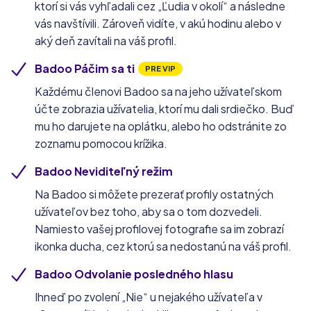
ktorí si vás vyhľadali cez „Ľudia v okolí“ a následne
vás navštívili. Zároveň vidíte, v akú hodinu alebo v
aký deň zavítali na váš profil.
Badoo Páčim sa ti
PRE VIP
Každému členovi Badoo sa na jeho užívateľskom
účte zobrazia užívatelia, ktorí mu dali srdiečko. Buď
mu ho darujete na oplátku, alebo ho odstránite zo
zoznamu pomocou krížika.
Badoo Neviditeľný režim
Na Badoo si môžete prezerať profily ostatných
užívateľov bez toho, aby sa o tom dozvedeli.
Namiesto vašej profilovej fotografie sa im zobrazí
ikonka ducha, cez ktorú sa nedostanú na váš profil.
Badoo Odvolanie posledného hlasu
Ihneď po zvolení „Nie“ u nejakého užívateľa v