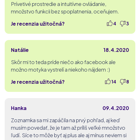
Prívetivé prostredie a intuitívne ovládanie,
množstvo funkcii bez spoplatnenia, oceňujem.
Je recenzia užitočná?
4
3
Natálie
18.4.2020
Skôr mi to teda príde niečo ako facebook ale
možno motyka vystrelí a niekoho nájdem :)
Je recenzia užitočná?
14
8
Hanka
09.4.2020
Zoznamka sa mi zapáčila na prvý pohľad, aj keď
musím povedať, že je tam až príliš veľké množstvo
ľudí. Síce to môže byť aj plus ale aj mínus neviem si