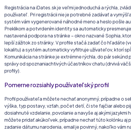
Registrácia na iDates.sk je veľmi jednoduchá a rýchla, zvlá
používateľ. Pri registrácii nie je potrebné zadávať a vymýš
systém vám vygenerované náhodné meno a heslo pošle aut
Preklikom a potvrdením identity sa automaticky presmeruje
nastavená podpora na stránke – okno nazvané Sophia, ktorá
lepší zážitok zo stránky. V profile stačá zadať čo hľadáte (
lokalitu) a systém automaticky vyfiltruje užívateľov, ktorí sp
Komunikácia na stránke je extrémne rýchla, do pár sekúnd po
správy od spoznaniachtivých účastníkov chatu (drvivá väč
profily).
Pomerne rozsiahly používateľský profil
Profil používateľa môžete nechať anonymný, prípadne o seb
výška, typ postavy, vzťah, počet detí, či ste fajčiar alebo p
dosiahnuté vzdelanie, povolanie a navyše aj akými jazykmi h
môžete pridať akúkoľvek, prípadne nechať túto kolónku aj 
zadanie dátumu narodenia, email je povinný, nakoľko vám na