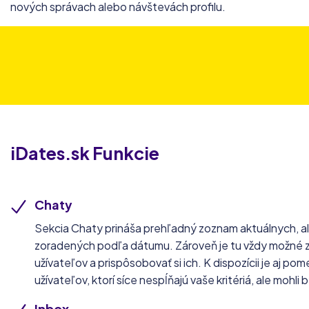
nových správach alebo návštevách profilu.
iDates.sk
Funkcie
Chaty
Sekcia Chaty prináša prehľadný zoznam aktuálnych, al
zoradených podľa dátumu. Zároveň je tu vždy možné zm
užívateľov a prispôsobovať si ich. K dispozícii je aj pom
užívateľov, ktorí síce nespĺňajú vaše kritériá, ale mohli 
Inbox