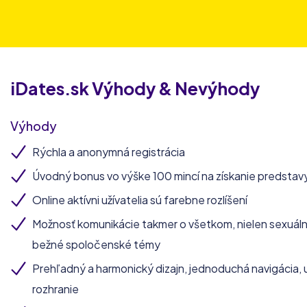
iDates.sk
Výhody & Nevýhody
Výhody
Rýchla a anonymná registrácia
Úvodný bonus vo výške 100 mincí na získanie predstav
Online aktívni užívatelia sú farebne rozlíšení
Možnosť komunikácie takmer o všetkom, nielen sexuáln
bežné spoločenské témy
Prehľadný a harmonický dizajn, jednoduchá navigácia, u
rozhranie