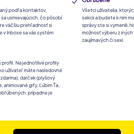
aný podľa kontaktov,
Všetci užívatelia, ktorý
 sa usmievajúcich, čo pôsobí
sekcii a budete k nim ma
 pre väčšiu prehľadnosť si
správy ste si vymenili, 
ie v Inboxe sa vás systém
možnosť výberu z iných u
zaujímavých či sexi.
 profil. Na jednotlivé profily
 Ako užívateľ máte nasledovné
 (zdarma), darček (plyšový
e, animované gify, Ľúbim Ťa,
i obľúbených, prípadne je