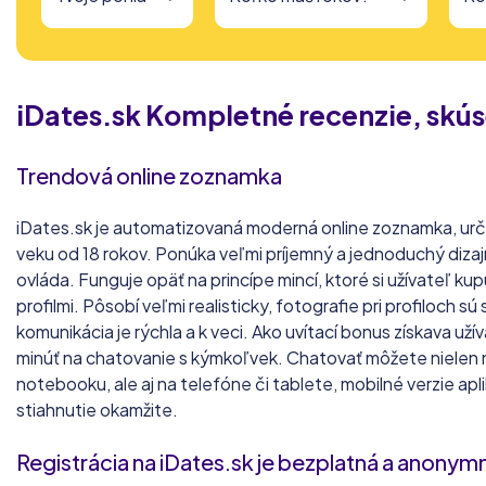
iDates.sk
Kompletné recenzie, skús
Trendová online zoznamka
iDates.sk je automatizovaná moderná online zoznamka, urč
veku od 18 rokov. Ponúka veľmi príjemný a jednoduchý dizajn,
ovláda. Funguje opäť na princípe mincí, ktoré si užívateľ ku
profilmi. Pôsobí veľmi realisticky, fotografie pri profiloch sú
komunikácia je rýchla a k veci. Ako uvítací bonus získava uží
minúť na chatovanie s kýmkoľvek. Chatovať môžete nielen 
notebooku, ale aj na telefóne či tablete, mobilné verzie apl
stiahnutie okamžite.
Registrácia na iDates.sk je bezplatná a anonym