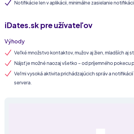
Notifikácie len v aplikácii, minimálne zasielanie notifikáci
iDates.sk
pre užívateľov
Výhody
Veľké množstvo kontaktov, mužov aj žien, mladších aj st
Nájsť je možné naozaj všetko – od príjemného pokecu pri
Veľmi vysoká aktivita prichádzajúcich správ a notifiká
servera.
Môj názor na iDates.sk