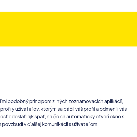
veľmi podobný princípom z iných zoznamovacích aplikácií,
rofily užívateľov, ktorým sa páčil váš profil a odmenili vás
osť odoslať lajk späť, na čo sa automaticky otvorí okno s
povzbudí v ďalšej komunikácii s užívateľom.