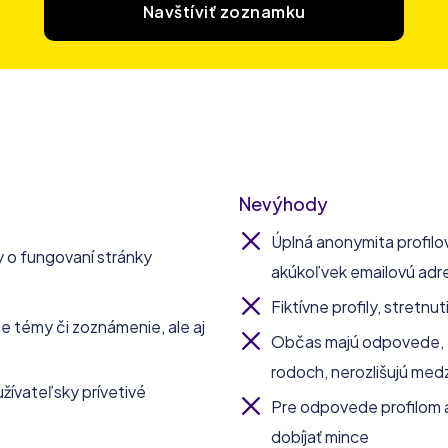
Navštíviť zoznamku
Nevýhody
Úplná anonymita profilov
y o fungovaní stránky
akúkoľvek emailovú adr
Fiktívne profily, stretn
e témy či zoznámenie, ale aj
Občas majú odpovede, za
rodoch, nerozlišujú med
žívateľsky prívetivé
Pre odpovede profilom a
dobíjať mince