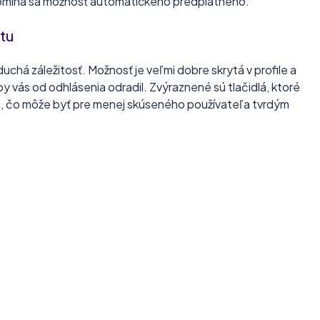
pomína sa možnosť automatického predplatného.
čtu
uchá záležitosť. Možnosť je veľmi dobre skrytá v profile a
by vás od odhlásenia odradil. Zvýraznené sú tlačidlá, ktoré
ú, čo môže byť pre menej skúseného používateľa tvrdým