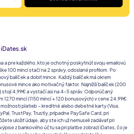
 iDates.sk
ma a pre každého, kto je ochotný poskytnúť svoju emailovú
e 100 mincí stačí na 2 správy, odoslané profilom. Po
ť nový balíček a dobiť mince. Každý balíček má okrem
onusové mince ako motivačný faktor. Najnižší balíček (200
 stojí 4,99€ a vystačí asi na 4-5 správ. Odporúčaný
om 1270 mincí (1150 mincí + 120 bonusových) v cene 24,99€.
 možnosti platieb – kreditné alebo debetné karty (Visa,
Pal, TrustPay, Trustly, prípadne PaySafe Card, pri
žete uložiť údaje, aby ste ich už nemuseli zadávať pri
pise z bankového účtu sa pri platbe zobrazí iDates, čo je