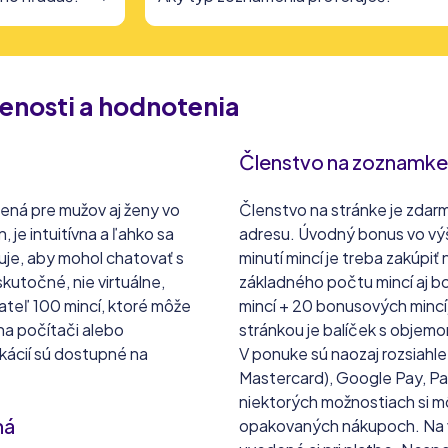
enosti a hodnotenia
Členstvo na zoznamke
ená pre mužov aj ženy vo
Členstvo na stránke je zdar
 je intuitívna a ľahko sa
adresu. Úvodný bonus vo výšk
puje, aby mohol chatovať s
minutí mincí je treba zakúpi
 skutočné, nie virtuálne,
základného počtu mincí aj b
vateľ 100 mincí, ktoré môže
mincí + 20 bonusových mincí)
na počítači alebo
stránkou je balíček s objem
ikácií sú dostupné na
V ponuke sú naozaj rozsiahle
Mastercard), Google Pay, Pay
niektorých možnostiach si mô
ná
opakovaných nákupoch. Na vý