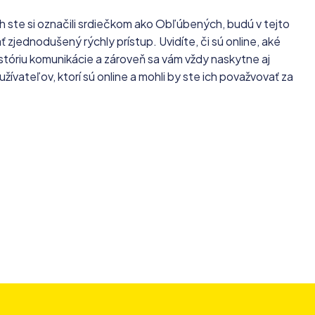
ch ste si označili srdiečkom ako Obľúbených, budú v tejto
ť zjednodušený rýchly prístup. Uvidíte, či sú online, aké
históriu komunikácie a zároveň sa vám vždy naskytne aj
žívateľov, ktorí sú online a mohli by ste ich považvovať za