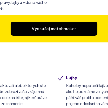
rávy, lajky a videnia vášho
de.
Vyskúšaj matchmaker
Lajky
aktovali alebo ktorých ste
Koho by nepotešil lajk 
 vám zobrazí vaša vzájomná
ako ho poznáme z iných a
dole na lište, aj keď práve
páčil váš profil a odmen
né zoznámenie.
po jeho odoslaní sa vám