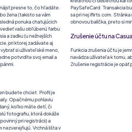
kreditnou či debetnou kartou
 nájsť presne to, čo hľadáte.
PaySafeCard. Transakcia bud
bo žena (takisto sa vám
sa pri nej iflirts.com. Strá
ásledná ponuka chatujúcich
obnovou balíčka, preto si m
e vedieť vašu obľúbenú farbu
Zrušenie účtu na Casu
sia a zadku (u nežnejších
cie, pri ktorej zadávate aj
– vybrať si užívateľské meno,
Funkcia zrušenia účtu je jemne
edne potvrdíte svoj email a
navádza užívateľa k tomu, ab
 pánmi.
Zrušenie registrácie je opäť 
n budete chciet. Profil je
taily. Opačnému pohlaviu
aný, koľko máte detí, či
velú fotografiu, ktorá dokáže
ovinný pri registrácii) a
 nezverejňujú. Vrchná lišta v