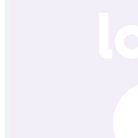
Môj názor na Casualdating.com
Určite jedna z najlepších online zoznamiek, ktoré sú aktu
do víru komunikácie (a dobíjania mincí). Pripraviť sa treb
živé stretnutie asi neočakávajte.
Vyskúšaj matchmaker
Eliska Kolarova
Šéfredaktorka Lovino.sk
Casualdating.com
Skúsenosti užíva