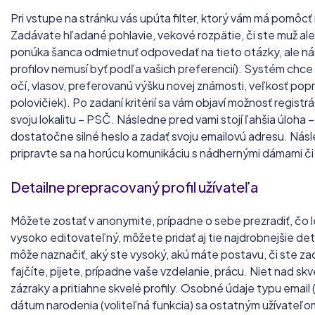
Pri vstupe na stránku vás upúta filter, ktorý vám má pomôcť
Zadávate hľadané pohlavie, vekové rozpätie, či ste muž ale
ponúka šanca odmietnuť odpovedať na tieto otázky, ale n
profilov nemusí byť podľa vašich preferencií). Systém chc
očí, vlasov, preferovanú výšku novej známosti, veľkosť popr
polovičiek). Po zadaní kritérií sa vám objaví možnosť registrá
svoju lokalitu – PSČ. Následne pred vami stojí ľahšia úloha 
dostatočne silné heslo a zadať svoju emailovú adresu. Násl
pripravte sa na horúcu komunikáciu s nádhernými dámami či
Detailne prepracovaný profil užívateľa
Môžete zostať v anonymite, prípadne o sebe prezradiť, čo le
vysoko editovateľný, môžete pridať aj tie najdrobnejšie de
môže naznačiť, aký ste vysoký, akú máte postavu, či ste zad
fajčíte, pijete, prípadne vaše vzdelanie, prácu. Niet nad sk
zázraky a pritiahne skvelé profily. Osobné údaje typu email (p
dátum narodenia (voliteľná funkcia) sa ostatným užívateľom