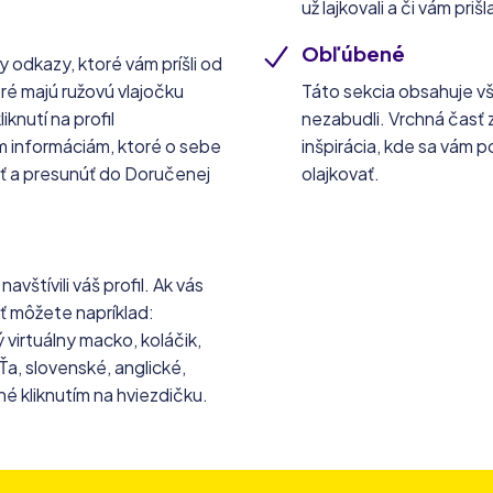
už lajkovali a či vám pri
Obľúbené
odkazy, ktoré vám príšli od
ré majú ružovú vlajočku
Táto sekcia obsahuje vš
knutí na profil
nezabudli. Vrchná časť 
m informáciám, ktoré o sebe
inšpirácia, kde sa vám p
ť a presunúť do Doručenej
olajkovať.
avštívili váš profil. Ak vás
žiť môžete napríklad:
 virtuálny macko, koláčik,
Ťa, slovenské, anglické,
né kliknutím na hviezdičku.