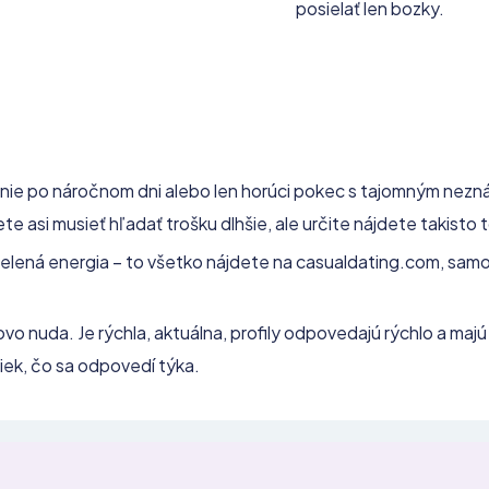
posielať len bozky.
nie po náročnom dni alebo len horúci pokec s tajomným nezn
 asi musieť hľadať trošku dlhšie, ale určite nájdete takisto 
 zelená energia – to všetko nájdete na casualdating.com, samo
o nuda. Je rýchla, aktuálna, profily odpovedajú rýchlo a majú
iek, čo sa odpovedí týka.