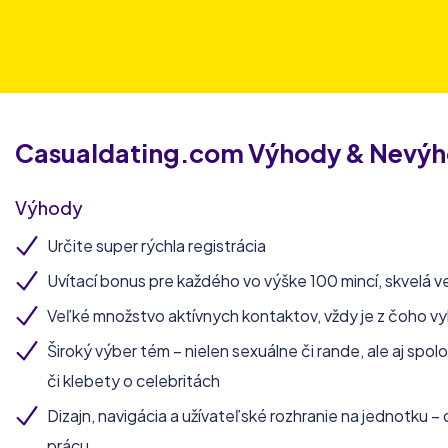
Casualdating.com
Výhody & Nevý
Výhody
Určite super rýchla registrácia
Uvítací bonus pre každého vo výške 100 mincí, skvelá v
Veľké množstvo aktívnych kontaktov, vždy je z čoho v
Široký výber tém – nielen sexuálne či rande, ale aj sp
či klebety o celebritách
Dizajn, navigácia a užívateľské rozhranie na jednotku – 
prácu