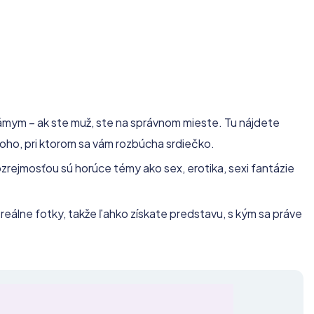
ámym – ak ste muž, ste na správnom mieste. Tu nájdete
toho, pri ktorom sa vám rozbúcha srdiečko.
zrejmosťou sú horúce témy ako sex, erotika, sexi fantázie
 reálne fotky, takže ľahko získate predstavu, s kým sa práve