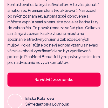
kontaktovať ostatných užívateľov. A to vás „donúti“
si nakoniec Premium členstvo aktivovať. Na rozdiel
od iných zoznamiek, automatické obnovenie si
môžete vypnúť sami a nemusíte posielať žiadne listy
do zahraničia. To považujeme za veľké plus. Celkovo
sa nám javí zoznamka ako vhodné miesto na
spoznanie atraktívnych žien a zabezpečených
mužov. Pokiaľ túžite po nevšednom vzťahu a nevadí
vám niekoho si vydržiavať alebo byť vydržiavaná,
potom je RichMeetBeautiful tým správnym miestom
pre nadviazanie nových kontaktov.
Navštíviť zoznamku
Eliska Kolarova
Šéfredaktorka Lovino.sk