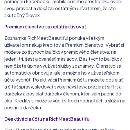
pomocou Facebooku, mobilu či iného prostriedku overili
svoju pravosť a dokázali ostatným užívateľom, že ste
skutočný človek.
Premium členstvo sa oplatí aktivovať
Zoznamka RichMeetBeautiful ponúka všetkým
užívateľom nákup kreditov a Premium členstvo. Vybrať si
môžete zo štyroch balíčkov prémiového členstva: na
jeden, tri, šesť a dvanásť mesiacov. Bez týchto balíčkov
nemôžete úplne využívať služby zoznamky. Členstvo sa
automaticky obnovuje, ale je možné ho v užívateľskom
účte vypnúť. Po aktivácii Premium účtu môžete posielať
a čítať správy, sledovať svoje návštevy, prezerať si flirt a
darčeky a posielať darčeky členom, ktorí vám padnú do
oka. Kredity si môžete kúpiť v troch hodnotách a slúžia na
poslanie darčeka.
Deaktivácia účtu na RichMeetBeautiful