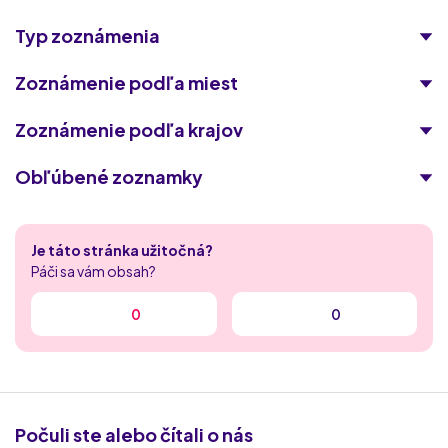
Typ zoznámenia
Zoznámenie podľa miest
Zoznámenie podľa krajov
Obľúbené zoznamky
Singles 50
Je táto stránka užitočná?
Laskavokoli.com
Páči sa vám obsah?
spolu.sk
0
0
MyDates
RichMeetBeautiful
Počuli ste alebo čítali o nás
Fuckbook