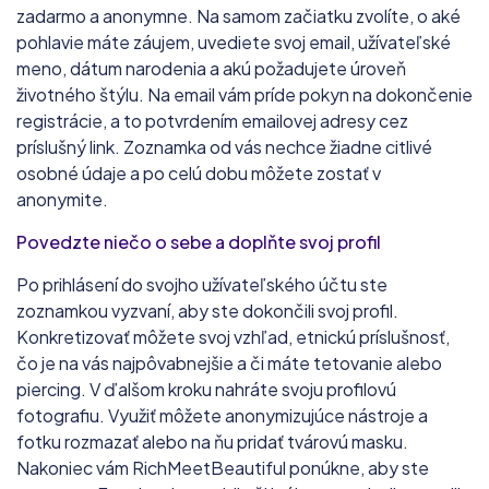
zadarmo a anonymne. Na samom začiatku zvolíte, o aké
pohlavie máte záujem, uvediete svoj email, užívateľské
meno, dátum narodenia a akú požadujete úroveň
životného štýlu. Na email vám príde pokyn na dokončenie
registrácie, a to potvrdením emailovej adresy cez
príslušný link. Zoznamka od vás nechce žiadne citlivé
osobné údaje a po celú dobu môžete zostať v
anonymite.
Povedzte niečo o sebe a doplňte svoj profil
Po prihlásení do svojho užívateľského účtu ste
zoznamkou vyzvaní, aby ste dokončili svoj profil.
Konkretizovať môžete svoj vzhľad, etnickú príslušnosť,
čo je na vás najpôvabnejšie a či máte tetovanie alebo
piercing. V ďalšom kroku nahráte svoju profilovú
fotografiu. Využiť môžete anonymizujúce nástroje a
fotku rozmazať alebo na ňu pridať tvárovú masku.
Nakoniec vám RichMeetBeautiful ponúkne, aby ste