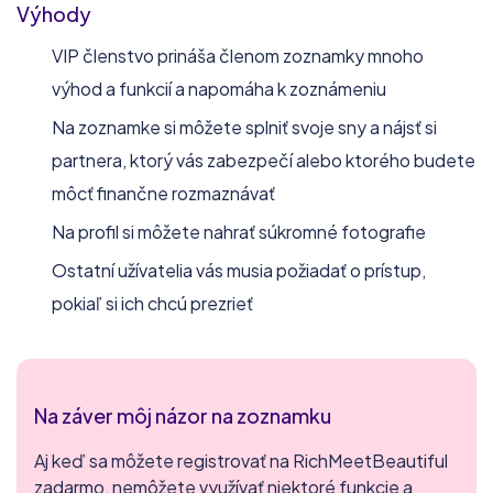
Výhody
VIP členstvo prináša členom zoznamky mnoho
výhod a funkcií a napomáha k zoznámeniu
Na zoznamke si môžete splniť svoje sny a nájsť si
partnera, ktorý vás zabezpečí alebo ktorého budete
môcť finančne rozmaznávať
Na profil si môžete nahrať súkromné fotografie
Ostatní užívatelia vás musia požiadať o prístup,
pokiaľ si ich chcú prezrieť
Na záver môj názor na zoznamku
Aj keď sa môžete registrovať na RichMeetBeautiful
zadarmo, nemôžete využívať niektoré funkcie a