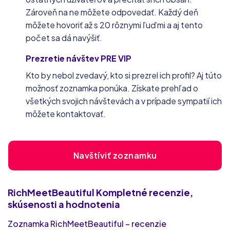
Zároveň na ne môžete odpovedať. Každý deň
môžete hovoriť až s 20 rôznymi ľuďmi a aj tento
počet sa dá navýšiť.
Prezretie návštev PRE VIP
Kto by nebol zvedavý, kto si prezrel ich profil? Aj túto
možnosť zoznamka ponúka. Získate prehľad o
všetkých svojich návštevách a v prípade sympatií ich
môžete kontaktovať.
Navštíviť zoznamku
RichMeetBeautiful
Kompletné recenzie,
skúsenosti a hodnotenia
Zoznamka RichMeetBeautiful – recenzie