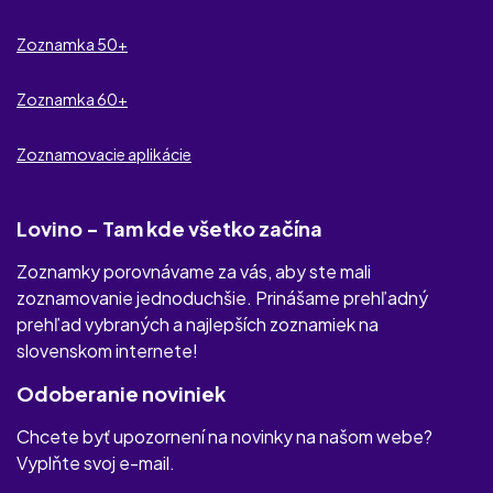
cDate
Zoznamka 50+
Dateefy
Zoznamka 60+
Partner Na Úrovni
Zoznamovacie aplikácie
ErotickeKontakty.com
Lovino - Tam kde všetko začína
Zoznamky porovnávame za vás, aby ste mali
zoznamovanie jednoduchšie. Prinášame prehľadný
prehľad vybraných a najlepších zoznamiek na
slovenskom internete!
Odoberanie noviniek
Chcete byť upozornení na novinky na našom webe?
Vyplňte svoj e-mail.