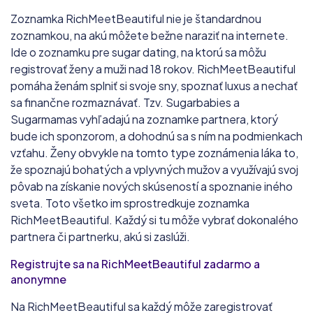
Zoznamka RichMeetBeautiful nie je štandardnou
zoznamkou, na akú môžete bežne naraziť na internete.
Ide o zoznamku pre sugar dating, na ktorú sa môžu
registrovať ženy a muži nad 18 rokov. RichMeetBeautiful
pomáha ženám splniť si svoje sny, spoznať luxus a nechať
sa finančne rozmaznávať. Tzv. Sugarbabies a
Sugarmamas vyhľadajú na zoznamke partnera, ktorý
bude ich sponzorom, a dohodnú sa s ním na podmienkach
vzťahu. Ženy obvykle na tomto type zoznámenia láka to,
že spoznajú bohatých a vplyvných mužov a využívajú svoj
pôvab na získanie nových skúseností a spoznanie iného
sveta. Toto všetko im sprostredkuje zoznamka
RichMeetBeautiful. Každý si tu môže vybrať dokonalého
partnera či partnerku, akú si zaslúži.
Registrujte sa na RichMeetBeautiful zadarmo a
anonymne
Na RichMeetBeautiful sa každý môže zaregistrovať