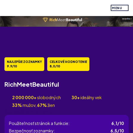
MENU
NAJLEPŠIE ZOZNAMKY
CELKOVÉ HODNOTENIE
9.9/10
8,0/10
RichMeetBeautiful
2 000 000+
slobodných
30+
ideálny vek
33%
mužov,
67%
žien
Celkové hodnotenie
Použiteľnosť stránok a funkcie:
6,1/10
Bezpečnosť zoznamky:
6,5/10