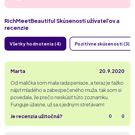
RichMeetBeautiful
Skúsenosti užívateľov a
recenzie
Všetky hodnotenia (4)
Pozitívne skúsenosti (3)
Marta
20.9.2020
Od malička som mala rada peniaze, a teraz je ťažko
nájsť mladého a zabezpečeného muža, tak som si
povedala, že prečo neskúsiť túto zoznamku.
Funguje úžasne, už sa s jedným stretávam!
Je recenzia užitočná?
0
0