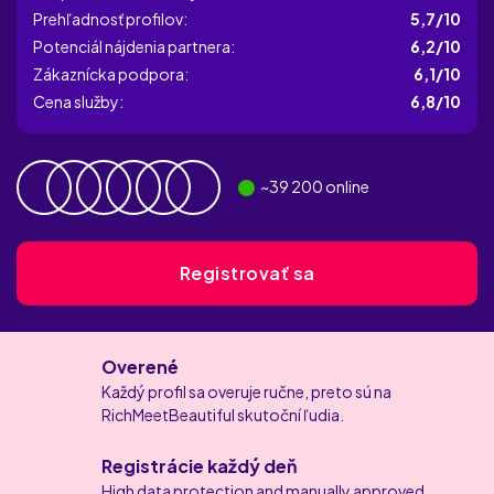
Prehľadnosť profilov:
5,7/10
Potenciál nájdenia partnera:
6,2/10
Zákaznícka podpora:
6,1/10
Cena služby:
6,8/10
~
39 200
online
Registrovať sa
Overené
Každý profil sa overuje ručne, preto sú na
RichMeetBeautiful skutoční ľudia.
Registrácie každý deň
High data protection and manually approved