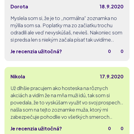
Dorota
18.9.2020
Myslela som si, že je to ,,normálna“ zoznamka no
mýlila som sa. Poplatky ma zo začiatku trochu
odradili ale veď nevyskúšaš, nevieš. Nakoniec som
si predsa len s niekým začala písať tak uvidíme..
Je recenzia užitočná?
0
0
Nikola
17.9.2020
Už dlhšie pracujem ako hosteska na rôznych
akciách a vidím že na mňa muži idú, tak som si
povedala, že to vyskúšam využiť vo svoj prospech..
našla som na tejto zoznamke muža, ktorý mi
zabezpečuje pohodlie vo všetkých smeroch..
Je recenzia užitočná?
0
0