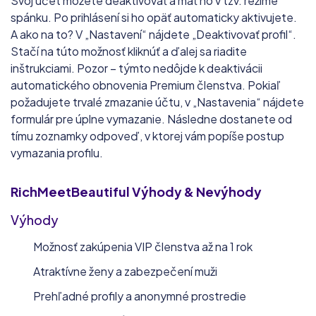
Svoj účet môžete deaktivovať a mať ho v tzv. režime
spánku. Po prihlásení si ho opäť automaticky aktivujete.
A ako na to? V „Nastavení“ nájdete „Deaktivovať profil“.
Stačí na túto možnosť kliknúť a ďalej sa riadite
inštrukciami. Pozor – týmto nedôjde k deaktivácii
automatického obnovenia Premium členstva. Pokiaľ
požadujete trvalé zmazanie účtu, v „Nastavenia“ nájdete
formulár pre úplne vymazanie. Následne dostanete od
tímu zoznamky odpoveď, v ktorej vám popíše postup
vymazania profilu.
RichMeetBeautiful
Výhody & Nevýhody
Výhody
Možnosť zakúpenia VIP členstva až na 1 rok
Atraktívne ženy a zabezpečení muži
Prehľadné profily a anonymné prostredie