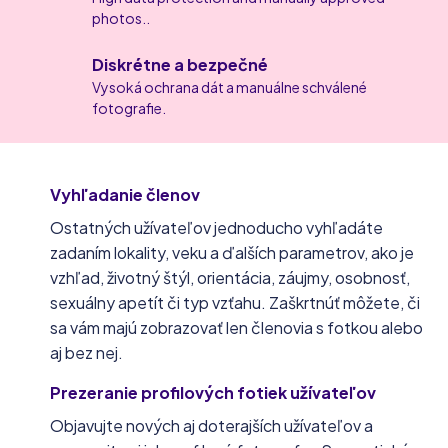
photos..
Diskrétne a bezpečné
Vysoká ochrana dát a manuálne schválené
fotografie.
Vyhľadanie členov
Ostatných užívateľov jednoducho vyhľadáte
zadaním lokality, veku a ďalších parametrov, ako je
vzhľad, životný štýl, orientácia, záujmy, osobnosť,
sexuálny apetít či typ vzťahu. Zaškrtnúť môžete, či
sa vám majú zobrazovať len členovia s fotkou alebo
aj bez nej.
Prezeranie profilových fotiek užívateľov
Objavujte nových aj doterajších užívateľov a