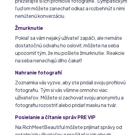
prezerajte si ich profilové fotografie. Sympatickým
ľuďom môžete zanechať odkaz a rozbehnúť s nimi
nenútenú konverzáciu.
Žmurknutie
Pokiaľ sa vám nejaký užívateľ zapáči, ale nemáte
dostatočnú odvahu ho osloviť, môžete na seba
upozorniť tým, že mu pošlete žmurknutie. Reakcie
na seba nenechajú dlho čakať!
Nahranie fotografií
Zoznamka vás vyzve, aby ste pridali svoju profilovú
fotografiu. Tým si vás všimne omnoho viac
užívateľov. Môžete si zachovať svoju anonymitu a
fotografiu rozostriť alebo pridať masku na tvár.
Posielanie a čítanie správ PRE VIP
Na RichMeetBeautiful môžete prijímať správy od
ostatných užívateľov a prečítať si ich obsah.