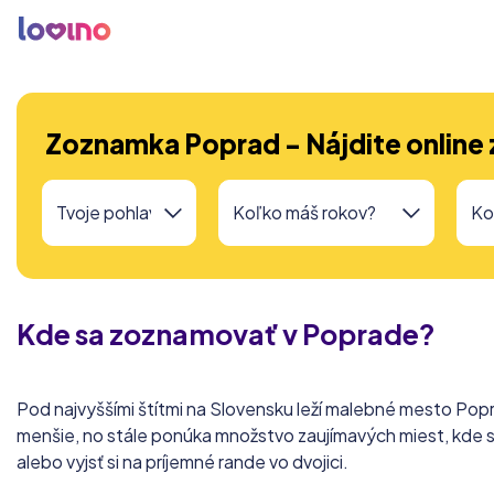
Zoznamka Poprad - Nájdite online 
Kde sa zoznamovať v
Poprade?
Pod najvyššími štítmi na Slovensku leží malebné mesto Popra
menšie, no stále ponúka množstvo zaujímavých miest, kde 
alebo vyjsť si na príjemné rande vo dvojici.