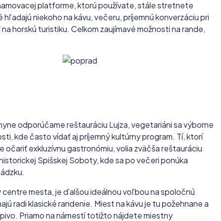
znamovacej platforme, ktorú používate, stále stretnete
 hľadajú niekoho na kávu, večeru, príjemnú konverzáciu pri
 na horskú turistiku. Celkom zaujímavé možnosti na rande,
uchyne odporúčame reštauráciu Lujza, vegetariáni sa výborne
ti, kde často vídať aj príjemný kultúrny program. Tí, ktorí
e očariť exkluzívnu gastronómiu, volia zväčša reštauráciu
i historickej Spišskej Soboty, kde sa po večeri ponúka
hádzku.
v centre mesta, je ďalšou ideálnou voľbou na spoločnú
ajú radi klasické randenie. Miest na kávu je tu požehnane a
pivo. Priamo na námestí totižto nájdete miestny