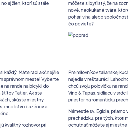
 aj žien, ktorí sú stále
môžete si byť istý, že na zo
nové, neokukané tváre, ktoré
pohári vína alebo spoločnosť
čo poviete?
si každý. Máte radi akčnejšie
Pre milovníkov talianskej k
 tom správnom meste! Vyberte
najedia v reštaurácii Lahodnos
e na rande na bicykli do
chcú svoju polovičku na rand
štítov Tatier. Ak ste
Víno & Tapas, sídliacu v srdc
vkách, skúste miestny
priestor na romantickú prec
ss, množstvo bazénov a
Námestie sv. Egídia, priamo 
zéne.
prechádzku, pre tých, ktorí m
ú kvalitný rozhovor pri
ochutnať môžete aj miestne 