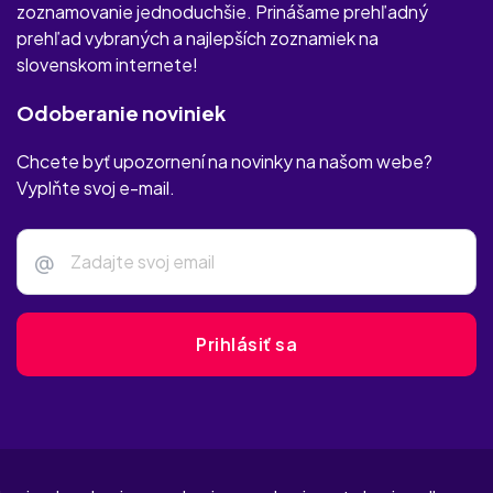
zoznamovanie jednoduchšie. Prinášame prehľadný
prehľad vybraných a najlepších zoznamiek na
slovenskom internete!
Odoberanie noviniek
Chcete byť upozornení na novinky na našom webe?
Vyplňte svoj e-mail.
@
Prihlásiť sa