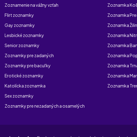
Zoznamenie na vážny vzťah
Zoznamka Koš
Flirt zoznamky
Zoznamka Pre
Gay zoznamky
Zoznamka Žili
Lesbické zoznamky
Zoznamka Nit
Senior zoznamky
Zoznamka Bans
Zoznamky pre zadaných
Zoznamka Po
Zoznamky pre bacuľky
Zoznamka Trn
Erotické zoznamky
Zoznamka Mar
Katolícka zoznamka
Zoznamka Tre
Sex zoznamky
Zoznamky pre nezadaných a osamelých