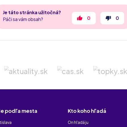
Je táto stránka užitočná?
0
0
Páči sa vám obsah?
e podľa mesta
Kto koho hľadá
islava
On hľadá ju