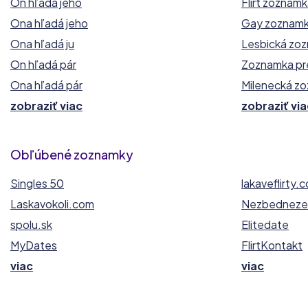
On hľadá jeho
Flirt zoznam
Ona hľadá jeho
Gay zoznam
Ona hľadá ju
Lesbická zo
On hľadá pár
Zoznamka pr
Ona hľadá pár
Milenecká z
zobraziť viac
zobraziť via
Obľúbené zoznamky
Singles 50
lakaveflirty.
Laskavokoli.com
Nezbednezel
spolu.sk
Elitedate
MyDates
FlirtKontakt
viac
viac