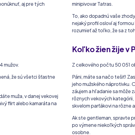
onúknuť, aj pre tých
minipivovar Tatras.
To, ako dopadnú vaše zhody 
nejaký profil osloví aj formo
rozumieť až toľko, že sa z to
Koľko žien žije v
94 mužov.
Z celkového počtu 50 051 ob
mená, že sú všetci šťastne
Páni, máte sa načo tešiť! Za
jeho mužského náprotivku. O
záujem a hľadanie sa môže z
dáte muža, v danej vekovej
rôznych vekových kategórii, 
ivý flirt alebo kamaráta na
skvelom parťákovi na rôzne ak
Ak ste gentleman, spravte p
po výmene niekoľkých správ, zi
osobne.