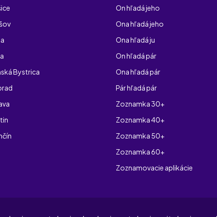
ice
On hľadá jeho
šov
Ona hľadá jeho
na
Ona hľadá ju
ra
On hľadá pár
ká Bystrica
Ona hľadá pár
prad
Pár hľadá pár
ava
Zoznamka 30+
tin
Zoznamka 40+
nčín
Zoznamka 50+
Zoznamka 60+
Zoznamovacie aplikácie