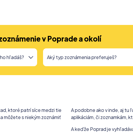
zoznámenie v Poprade a okolí
d, ktoré patrí síce medzi tie
A podobne ako v inde, aj tu 
sa môžete s niekým zoznámiť
aplikáciám, či zoznamkám, kt
A keďže Poprad je vyhľadáva