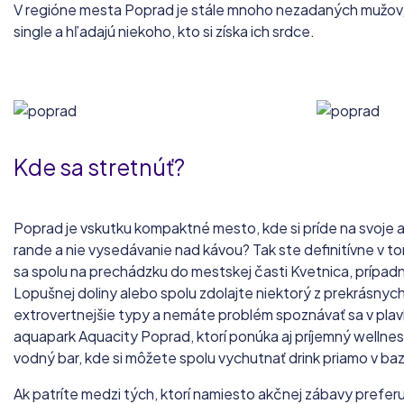
V regióne mesta Poprad je stále mnoho nezadaných mužov, no
single a hľadajú niekoho, kto si získa ich srdce.
Kde sa stretnúť?
Poprad je vskutku kompaktné mesto, kde si príde na svoje a
rande a nie vysedávanie nad kávou? Tak ste definitívne v
sa spolu na prechádzku do mestskej časti Kvetnica, prípadn
Lopušnej doliny alebo spolu zdolajte niektorý z prekrásnych 
extrovertnejšie typy a nemáte problém spoznávať sa v pla
aquapark Aquacity Poprad, ktorí ponúka aj príjemný wellne
vodný bar, kde si môžete spolu vychutnať drink priamo v ba
Ak patríte medzi tých, ktorí namiesto akčnej zábavy preferuj