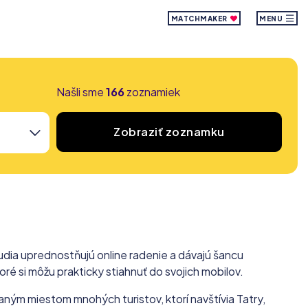
MATCHMAKER
MENU
Našli sme
166
zoznamiek
Zobraziť zoznamku
ľudia uprednostňujú online radenie a dávajú šancu
oré si môžu prakticky stiahnuť do svojich mobilov.
ným miestom mnohých turistov, ktorí navštívia Tatry,