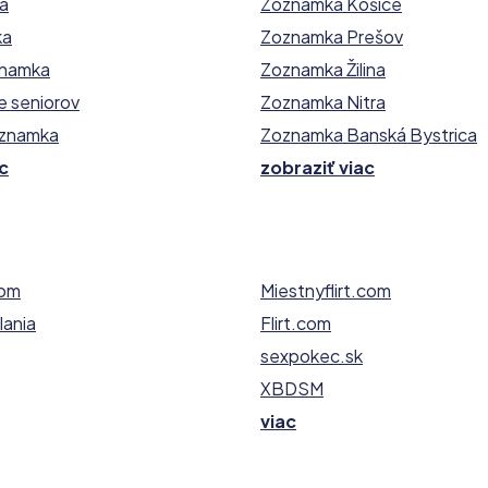
ka
Zoznamka Košice
ka
Zoznamka Prešov
znamka
Zoznamka Žilina
e seniorov
Zoznamka Nitra
oznamka
Zoznamka Banská Bystrica
c
zobraziť viac
com
Miestnyflirt.com
ania
Flirt.com
sexpokec.sk
XBDSM
viac