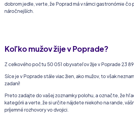
dobrom jedle, verte, že Poprad má v rámci gastronómie čo p
náročnejších.
Koľko mužov žije v
Poprade?
Z celkového počtu 50 051 obyvateľov žije v Poprade 23 8
Síce je v Poprade stále viac žien, ako mužov, to však nezna
zadaní!
Preto zadajte do vašej zoznamky polohu, a označte, že hľa
kategórii a verte, že si určite nájdete niekoho na rande, vášn
príjemné rozhovory vo dvojici.