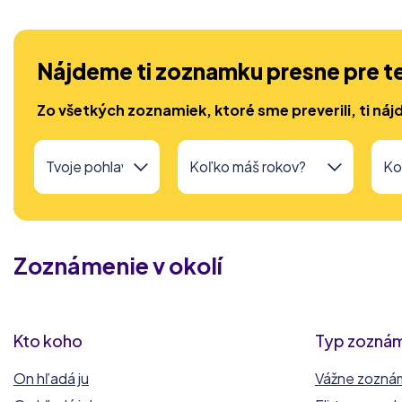
Nájdeme ti zoznamku presne pre t
Zo všetkých zoznamiek, ktoré sme preverili, ti náj
Zoznámenie v okolí
Kto koho
Typ zozná
On hľadá ju
Vážne zozná