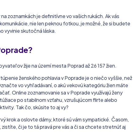
na zoznamkách je definitívne vo vašich rukách. Ak vás
u komunikácie, nie len peknou fotkou, je možné, že si budete
ho vyvinie skutočná láska.
Poprade?
yvateľov žije na území mesta Poprad až 26 157 žien.
stúpenie ženského pohlavia v Poprade je o niečo vyššie, než
značte vo vyhľadávaní, o akú vekovú kategóriu žien máte
ačať. Online zoznamovanie sa v Poprade využívajú ženy
túžiace po stabilnom vzťahu, vzrušujúcom flirte alebo
tivity. Tak čo, skúsite to aj vy?
rvý krok a oslovte dámy, ktoré sú vám sympatické. Časom,
stíte, či je to tá pravá pre vás a či sa chcete stretnúť aj