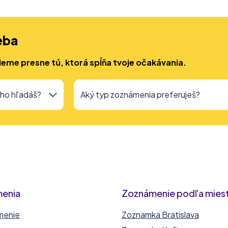
eba
deme presne tú, ktorá spĺňa tvoje očakávania.
menia
Zoznámenie podľa mies
menie
Zoznamka Bratislava