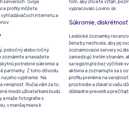
ých serveroch. Svoje
tom, aký chcete vzťah, pozri
ce profily môžete
vypracovalo Lovino.sk.
o vyhľadávačoch internetu a
Súkromie, diskrétnosť
enov.
?
Lesbické zoznamky recenzova
žena by nechcela, aby jej os
, polročný alebo ročný
zoznamovacie servery sú disk
o zoznámite a naviažete
zamedzujú tretím stranám, a
oskytnú potrebné súkromie a
sa registrujte bez výčitiek 
é partnerky. Z toho dôvodu
aktívna a zoznamujte sa s o
 na jeho vyplnenie. Na
profilu prenikne na verejnos
 verejnosť. Ručia vám za to,
prostredie a získať si vašu 
ené medzi užívateľkami budú
dôkladne preverili a prečítajt
ly a maže fotografie s
u, v menšej miere k