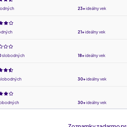
bodných
23+
ideálny vek
odných
21+
ideálny vek
0
slobodných
18+
ideálny vek
slobodných
30+
ideálny vek
lobodných
30+
ideálny vek
Zoznamky zadarmo pre
odných
30+
ideálny vek