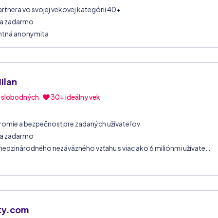
rtnera vo svojej vekovej kategórii 40+
ia zadarmo
ntná anonymita
ilan
0
slobodných
30+ ideálny vek
omie a bezpečnosť pre zadaných užívateľov
ia zadarmo
Možnosť medzinárodného nezáväzného vzťahu s viac ako 6 miliónmi užívateľov
rty.com