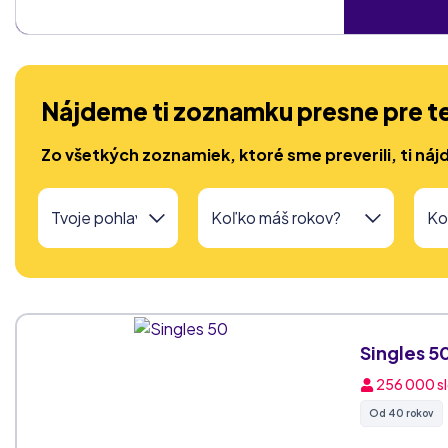
Nájdeme ti zoznamku presne pre t
Zo všetkých zoznamiek, ktoré sme preverili, ti náj
Singles 5
256 000
s
Od 40 rokov