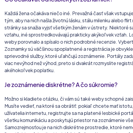
Každá žena očakáva niečo iné. Prevažná časť však vstupu
tým, aby na nich našla životnú lásku, stálu milenku alebo flir
stránky sa snažia vyjsť všetkým ženám v ústrety. Niektoré s
vzťahu, iné sprostredkovávajú prakticky akýkoľvek vzťah. Lo
weby porovnalo a spísalo o nich podrobné recenzie. Vyberte
Zoznamky sú väčšinou spoplatnené a registrácia je obvykle 
sprievodné služby, ktoré uľahčujú zoznámenie. Portály zad
viac nevýhod než výhod, preto si dvakrát rozmyslite registr
akéhokoľvek poplatku.
Je zoznámenie diskrétne? A čo súkromie?
Možno si kladiete otázku, či vám sú také weby schopné zai
Musíte vedieť, na ktoré sa obrátiť: pokiaľ chcete mať istotu, ž
užívatelia internetu, registrujte sa na platené lesbické portá
všetku komunikáciu a poskytujú priestor na zoznámenie v
Samozrejmosťou je na nich diskrétne prostredie, ktoré nemôž