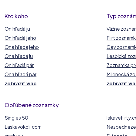
Kto koho
Typ zozná
On hľadá ju
Vážne zozná
On hľadá jeho
Flirt zoznam
Ona hľadá jeho
Gay zoznam
Ona hľadá ju
Lesbická zo
On hľadá pár
Zoznamka pr
Ona hľadá pár
Milenecká z
zobraziť viac
zobraziť via
Obľúbené zoznamky
Singles 50
lakaveflirty.
Laskavokoli.com
Nezbednezel
spolu.sk
Elitedate