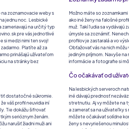
je na zoznamovacie weby s
Možno máte so zoznamkami za
t na jednu noc. Lesbické
ako iné ženy na falošné profi
a zameriavajú na určitý typ
muž. Takí ľudia sa vydávajú z
vino.sk pre vás jednotlivé
úmysle sa zoznámiť. Nenecha
 si medzi nimi ten svoj!
profilov je zastaralá a vo v
zadarmo. Platíte až za
Obťažovať vás na nich môžu 
armo prinášajú užívateľom
jediným príjmom. Navyše na 
áciu na stránky bez
informácie a fotografie si m
Čo očakávať od užívat
Na lesbických serveroch natr
stiť dostatočné súkromie.
iné dávajú prednosť nezáv
e váš profil neuvidia iní
stretnutiu. Aj vy môžete na
ly. Tie dokážu šifrovať
a zamerať sa na užívateľky 
šetkým serióznym ženám.
môžete očakávať solídne kon
u narušiť žiadni muži ani
ženy s nevyriešenou minulos