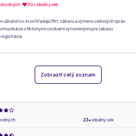
lobodných
30+ ideálny vek
 užívateľov, ktorí hľadajú flirt, zábavu a výmenu vášnivých správ
omunikácie s fiktívnymi osobami vytvorenými pre zábavu
registrácia
Zobraziť celý zoznam
bodných
23+
ideálny vek