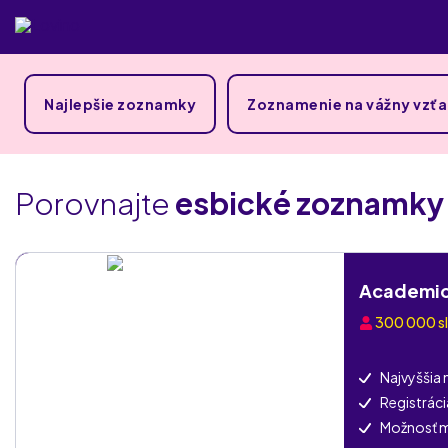
Najlepšie zoznamky
Zoznamenie na vážny vzť
Porovnajte
esbické zoznamky
Academic
300 000
s
Najvyššia
Registrác
Možnosť 