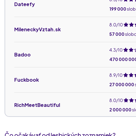
Dateefy
199 000
slo
8.0/10
MileneckyVztah.sk
57 000
slob
4.3/10
Badoo
470 000 00
8.9/10
Fuckbook
27 000 000
8.0/10
RichMeetBeautiful
2 000 000
s
4.4/10
NajdiSvojeFlirty.com
Čo očakávať od lesbických zoznamiek?
28 000
slob