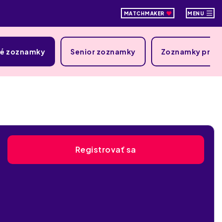
MATCHMAKER
MENU
ké zoznamky
Senior zoznamky
Zoznamky pre 
Registrovať sa