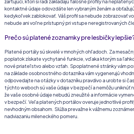
žartujúci, ktorí si radi zakladajú falošné profily na neplaten
kontaktné údaje odovzdáte len vybraným ženám a obťažujú
kedykoľvek zablokovať. Váš profil sa nebude zobrazovať v
nebude ani voľne prístupný pri vstupe neregistrovaných čl
Prečo sú platené zoznamky pre lesbičky lepšie
Platené portály sú skvelé v mnohých ohľadoch. Za mesačný
poplatok získate vychytané funkcie, vďaka ktorým sa ľahk
nové priateľstvo alebo vzťah. Spoplatnené stránky vám p
na základe osobnostného dotazníka vám vygenerujú vhodn
odpovedajte na otázky v dotazníku pravdivo a urobte si čas
týchto weboch sú vaše údaje v bezpečí a nemôžu uniknúť na
že vaše osobné údaje nebudú zneužité a informácie vymen
v bezpečí. Veľa platených portálov overuje jednotlivé profi
nevhodným obsahom. Slúžia prevažne k vážnemu zoznámeni
nadviazaniu mileneckého pomeru.