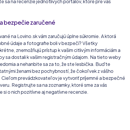
te sa na recenzie jednotlivých portálov, ktoré pre vás
 a bezpečie zaručené
né na Lovino.sk vám zaručujú úplne súkromie. A ktorá
obné údaje a fotografie boli v bezpečí? Všetky
rétne, znemožňujú prístup k vašim citlivým informáciám a
by sa dostali k vašim registračným údajom. Na tieto weby
svedomia a nehanbite sa za to, že ste lesbička. Buďte
statnými ženami bez pochybností, že čokoľvek z vášho
ť. Cieľom prevádzkovateľov je vytvoriť príjemné a bezpečné
dôveru. Registrujte sa na zoznamky, ktoré sme za vás
e si o nich pozitívne aj negatívne recenzie.