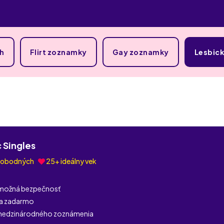
ah
Flirt zoznamky
Gay zoznamky
Lesbic
 Singles
lobodných
25+ ideálny vek
 možná bezpečnosť
ia zadarmo
medzinárodného zoznámenia