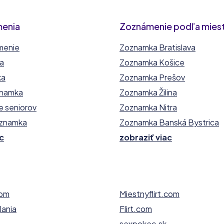
menia
Zoznámenie podľa mies
menie
Zoznamka Bratislava
ka
Zoznamka Košice
ka
Zoznamka Prešov
znamka
Zoznamka Žilina
e seniorov
Zoznamka Nitra
oznamka
Zoznamka Banská Bystrica
c
zobraziť viac
com
Miestnyflirt.com
ania
Flirt.com
sexpokec.sk