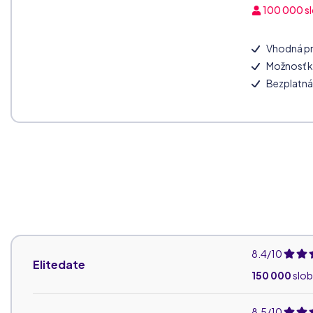
100 000
s
Vhodná pre
Možnosť k
Bezplatná 
8.4/10
Elitedate
150 000
slo
8.5/10