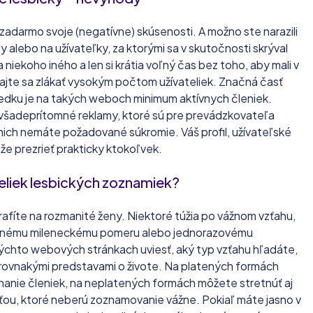
darmo svoje (negatívne) skúsenosti. A možno ste narazili
ly alebo na užívateľky, za ktorými sa v skutočnosti skrýval
a niekoho iného a len si krátia voľný čas bez toho, aby mali v
jte sa zlákať vysokým počtom užívateliek. Značná časť
ýsledku je na takých weboch minimum aktívnych členiek.
všadeprítomné reklamy, ktoré sú pre prevádzkovateľa
nich nemáte požadované súkromie. Váš profil, užívateľské
ôže prezrieť prakticky ktokoľvek.
eliek lesbických zoznamiek?
afíte na rozmanité ženy. Niektoré túžia po vážnom vzťahu,
äznému mileneckému pomeru alebo jednorazovému
 týchto webových stránkach uviesť, aký typ vzťahu hľadáte,
s rovnakými predstavami o živote. Na platených formách
anie členiek, na neplatených formách môžete stretnúť aj
ťou, ktoré neberú zoznamovanie vážne. Pokiaľ máte jasno v