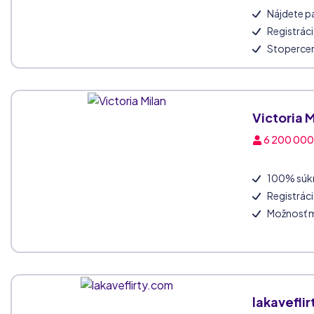
Nájdete pa
Registrác
Stoperce
Victoria M
6 200 00
100% súkr
Registrác
lakavefli