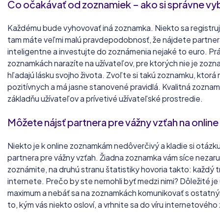
Čo očakávať od zoznamiek – ako si správne vy
Každému bude vyhovovať iná zoznamka. Niekto sa registru
tam máte veľmi malú pravdepodobnosť, že nájdete partnera
inteligentne a investujte do zoznámenia nejaké to euro. Pr
zoznamkách narazíte na užívateľov, pre ktorých nie je zozna
hľadajú lásku svojho života. Zvoľte si takú zoznamku, ktorá 
pozitívnych a má jasne stanovené pravidlá. Kvalitná zozn
základňu užívateľov a prívetivé užívateľské prostredie.
Môžete nájsť partnera pre vážny vzťah na onli
Niekto je k online zoznamkám nedôverčivý a kladie si otázku,
partnera pre vážny vzťah. Žiadna zoznamka vám síce nezaruč
zoznámite, na druhú stranu štatistiky hovoria takto: každý t
internete. Prečo by ste nemohli byť medzi nimi? Dôležité j
maximum a nebáť sa na zoznamkách komunikovať s ostatným
to, kým vás niekto osloví, a vrhnite sa do víru internetovéh