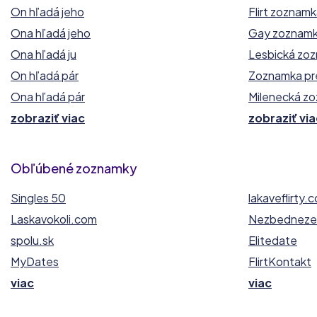
On hľadá jeho
Flirt zoznam
Ona hľadá jeho
Gay zoznam
Ona hľadá ju
Lesbická zo
On hľadá pár
Zoznamka pr
Ona hľadá pár
Milenecká z
zobraziť viac
zobraziť via
Obľúbené zoznamky
Singles 50
lakaveflirty.
Laskavokoli.com
Nezbednezel
spolu.sk
Elitedate
MyDates
FlirtKontakt
viac
viac