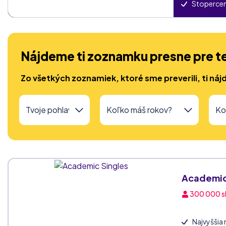
Stoperce
Nájdeme ti zoznamku presne pre t
Zo všetkých zoznamiek, ktoré sme preverili, ti náj
Academic
300 000
s
Najvyššia