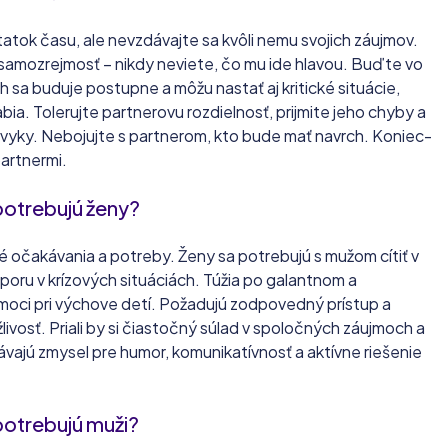
atok času, ale nevzdávajte sa kvôli nemu svojich záujmov.
samozrejmosť – nikdy neviete, čo mu ide hlavou. Buďte vo
ah sa buduje postupne a môžu nastať aj kritické situácie,
abia. Tolerujte partnerovu rozdielnosť, prijmite jeho chyby a
zvyky. Nebojujte s partnerom, kto bude mať navrch. Koniec-
partnermi.
potrebujú ženy?
né očakávania a potreby. Ženy sa potrebujú s mužom cítiť v
poru v krízových situáciách. Túžia po galantnom a
oci pri výchove detí. Požadujú zodpovedný prístup a
livosť. Priali by si čiastočný súlad v spoločných záujmoch a
vajú zmysel pre humor, komunikatívnosť a aktívne riešenie
otrebujú muži?