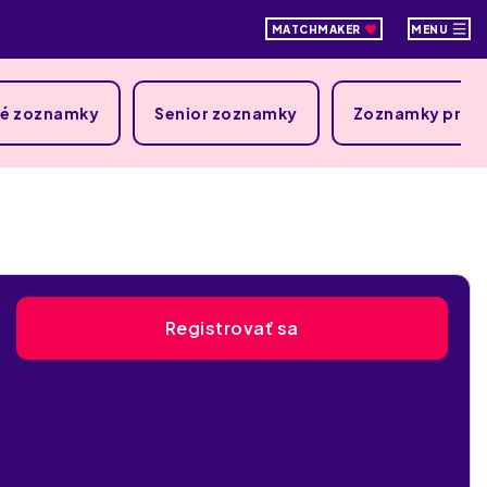
MATCHMAKER
MENU
ké zoznamky
Senior zoznamky
Zoznamky pre 
Registrovať sa