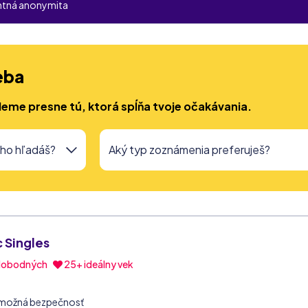
ntná anonymita
eba
deme presne tú, ktorá spĺňa tvoje očakávania.
 Singles
lobodných
25+ ideálny vek
 možná bezpečnosť