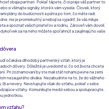
cieť obaja partneri. Pokiaľ tápete, či si praje váš partner to
lebo si všímajte signály, ktoré k vám vysiela. Človek, ktorý
vami plány do budúcnosti a pátra po tom, čo máte radi.
, nie je promiskuitný a nebojí sa vyjadriť, že vás miluje.
a a spoznať vašich priateľov a rodinu. Zároveň vám dovolí,
dykoľvek sa na neho môžete spoľahnúť a zaujímajú ho vaše
 dôvera
udí očakáva dlhodobý partnerský vzťah, ktorý je
doch dôvery. Dôležité je uvedomiť si, čo od života chcete
vení. Pri zoznamovaní by ste mali stáť nohami pevne na zemi
dom nezaujatého diváka. Nezabudnite na to, že do vážneho
y, lži a nevery. Nevstupujte však do vzťahu, pokiaľ v sebe
zajúce vzťahy. Komunikujte medzi sebou a spolupracujte,
ou jednotkou.
nom vzťahu?