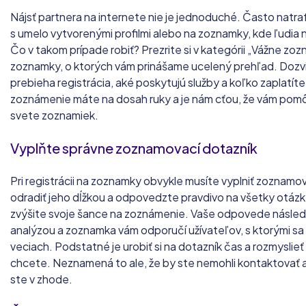
80 000
slob
Nájsť partnera na internete nie je jednoduché. Často natr
s umelo vytvorenými profilmi alebo na zoznamky, kde ľudi
Čo v takom prípade robiť? Prezrite si v kategórii „Vážne zo
zoznamky, o ktorých vám prinášame ucelený prehľad. Doz
prebieha registrácia, aké poskytujú služby a koľko zaplatít
zoznámenie máte na dosah ruky a je nám cťou, že vám pom
svete zoznamiek.
Vyplňte správne zoznamovací dotazník
Pri registrácii na zoznamky obvykle musíte vyplniť zoznamo
odradiť jeho dĺžkou a odpovedzte pravdivo na všetky otázk
zvýšite svoje šance na zoznámenie. Vaše odpovede násle
analýzou a zoznamka vám odporučí užívateľov, s ktorými s
veciach. Podstatné je urobiť si na dotazník čas a rozmyslieť
chcete. Neznamená to ale, že by ste nemohli kontaktovať aj 
ste v zhode.