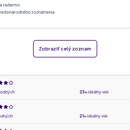
ia zadarmo
medzinárodného zoznámenia
Zobraziť celý zoznam
bodných
23+
ideálny vek
odných
21+
ideálny vek