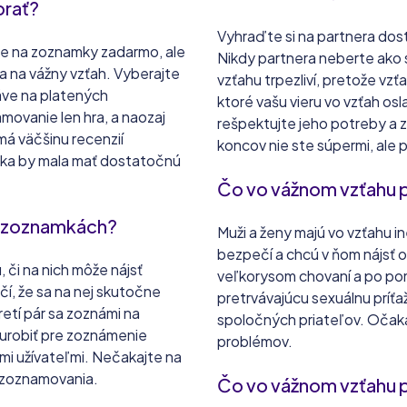
brať?
Vyhraďte si na partnera dost
je na zoznamky zadarmo, ale
Nikdy partnera neberte ako 
 na vážny vzťah. Vyberajte
vzťahu trpezliví, pretože vzť
áve na platených
ktoré vašu vieru vo vzťah osl
movanie len hra, a naozaj
rešpektujte jeho potreby a 
má väčšinu recenzií
koncov nie ste súpermi, ale 
amka by mala mať dostatočnú
Čo vo vážnom vzťahu 
ne zoznamkách?
Muži a ženy majú vo vzťahu i
bezpečí a chcú v ňom nájsť o
 či na nich môže nájsť
veľkorysom chovaní a po pom
í, že sa na nej skutočne
pretrvávajúcu sexuálnu príťaž
retí pár sa zoznámi na
spoločných priateľov. Očaká
e urobiť pre zoznámenie
problémov.
i užívateľmi. Nečakajte na
o zoznamovania.
Čo vo vážnom vzťahu p