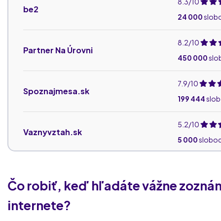
8.3/10
be2
24 000
slob
8.2/10
Partner Na Úrovni
450 000
slo
7.9/10
Spoznajmesa.sk
199 444
slo
5.2/10
Vaznyvztah.sk
5 000
slobo
4.7/10
Novazoznamka.sk
1 500
slobod
Čo robiť, keď hľadáte vážne zozná
internete?
3.3/10
Amor.sk