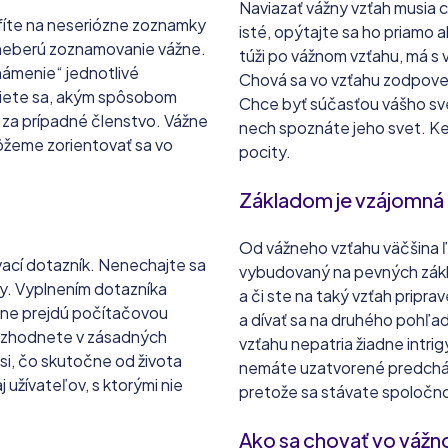
odných
30+
ideálny vek
Naviazať vážny vzťah musia ch
afíte na neseriózne zoznamky
isté, opýtajte sa ho priamo a
a neberú zoznamovanie vážne.
túži po vážnom vzťahu, má s 
známenie“ jednotlivé
Chová sa vo vzťahu zodpovedne
viete sa, akým spôsobom
Chce byť súčasťou vášho svet
e za prípadné členstvo. Vážne
nech spoznáte jeho svet. Ke
ôžeme zorientovať sa vo
pocity.
Základom je vzájomná
Od vážneho vzťahu väčšina ľ
vací dotazník. Nenechajte sa
vybudovaný na pevných zákla
y. Vyplnením dotazníka
a či ste na taký vzťah pripra
dne prejdú počítačovou
a dívať sa na druhého pohľa
a zhodnete v zásadných
vzťahu nepatria žiadne intrig
 si, čo skutočne od života
nemáte uzatvorené predchád
užívateľov, s ktorými nie
pretože sa stávate spoločn
Ako sa chovať vo váž