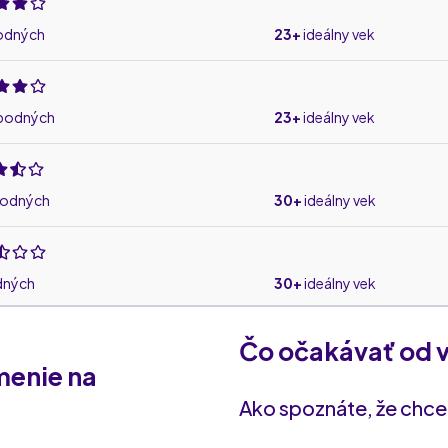
odných
23+
ideálny vek
bodných
23+
ideálny vek
bodných
30+
ideálny vek
dných
30+
ideálny vek
Čo očakávať od 
ných
30+
ideálny vek
menie na
Ako spoznáte, že chce