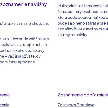
 zoznamenie na vážny
Muža priťahuje ženskosť a tú
ženskosti, sily osobnosti a 
ktorá bude dobrou matkou pr
bude sa o neho starať a prej
totu, že sa na nej skutočne
sexuálny život a mali by preu
záujmy a koníčky.
 kto si ich bude vážiť a kto s
e očakávania a stojte nohami
 keď si niekoho cez správy
ne – väčšina užívateľov
pom času aj rodinné
menia
Zoznámenie podľa mies
menie
Zoznamka Bratislava