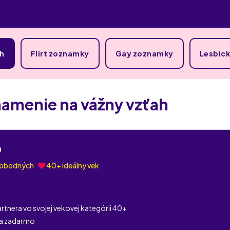
ah
Flirt zoznamky
Gay zoznamky
Lesbic
amenie na vážny vzťah
0
lobodných
40+ ideálny vek
rtnera vo svojej vekovej kategórii 40+
ia zadarmo