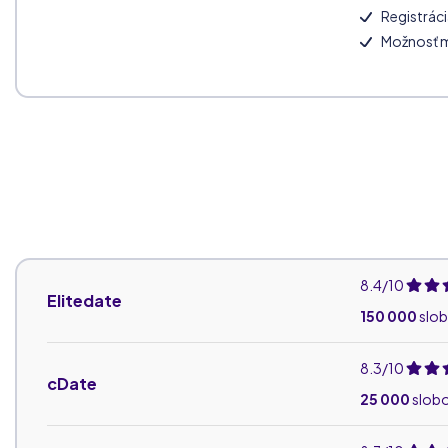
Registrác
Možnosť 
8.4/10
Elitedate
150 000
slo
8.3/10
cDate
25 000
slob