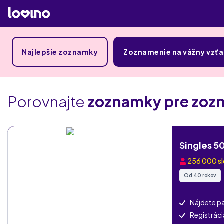
Najlepšie zoznamky
Zoznamenie na vážny vzť
Porovnajte
zoznamky pre zozn
Singles 5
256 000
s
Od 40 rokov
Nájdete pa
Registrác