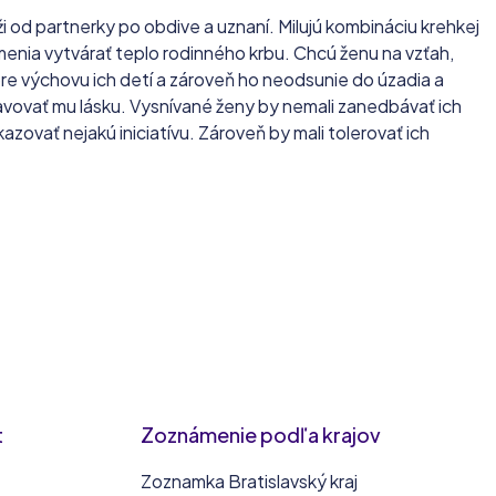
ži od partnerky po obdive a uznaní. Milujú kombináciu krehkej
umenia vytvárať teplo rodinného krbu. Chcú ženu na vzťah,
e výchovu ich detí a zároveň ho neodsunie do úzadia a
avovať mu lásku. Vysnívané ženy by nemali zanedbávať ich
kazovať nejakú iniciatívu. Zároveň by mali tolerovať ich
t
Zoznámenie podľa krajov
Zoznamka Bratislavský kraj