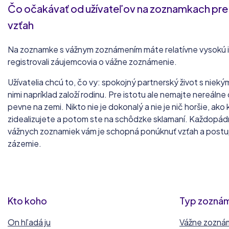
Čo očakávať od užívateľov na zoznamkach pre
vzťah
Na zoznamke s vážnym zoznámením máte relatívne vysokú is
registrovali záujemcovia o vážne zoznámenie.
Užívatelia chcú to, čo vy: spokojný partnerský život s niekým,
nimi napríklad založí rodinu. Pre istotu ale nemajte nereáln
pevne na zemi. Nikto nie je dokonalý a nie je nič horšie, ako
zidealizujete a potom ste na schôdzke sklamaní. Každopád
vážnych zoznamiek vám je schopná ponúknuť vzťah a postu
zázemie.
Kto koho
Typ zozná
On hľadá ju
Vážne zozná