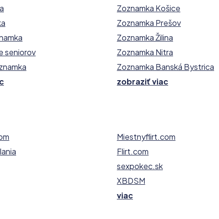
ka
Zoznamka Košice
ka
Zoznamka Prešov
znamka
Zoznamka Žilina
e seniorov
Zoznamka Nitra
oznamka
Zoznamka Banská Bystrica
c
zobraziť viac
com
Miestnyflirt.com
ania
Flirt.com
sexpokec.sk
XBDSM
viac